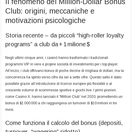
Il fenomeno dei Million‑Dollar Bonus
Club: origini, meccaniche e
motivazioni psicologiche
Storia recente – da piccoli “high‑roller loyalty
programs” a club da + 1 milione $
Negli ultimi cinque anni, i casinò hanno trasformato i tradizionali
programmi VIP in vere e proprie società di investimento per i top player.
All’inizio, i club offrivano bonus di poche decine di migliaia di dollari, ma la
concorrenza ha spinto verso cifre da sei a sette cifre. Questo salto è stato
possibile grazie all’introduzione di licenze europee più flessibili e al
crescente volume di scommesse sportive e giochi live. I primi pionieri,
come Casino X, hanno lanciato il “Million Club” nel 2020, promettendo un
bonus di $1 000 000 a chi raggiungeva un turnover di $10 milioni in tre
mesi.
Come funziona il calcolo del bonus (depositi,
turnover, “wagering” ridotto)