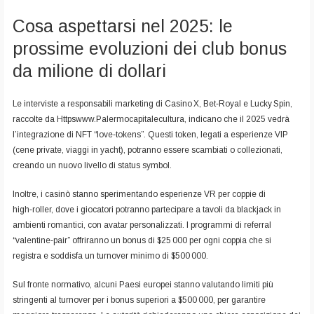
Cosa aspettarsi nel 2025: le
prossime evoluzioni dei club bonus
da milione di dollari
Le interviste a responsabili marketing di Casino X, Bet‑Royal e Lucky Spin,
raccolte da Httpswww.Palermocapitalecultura, indicano che il 2025 vedrà
l’integrazione di NFT “love‑tokens”. Questi token, legati a esperienze VIP
(cene private, viaggi in yacht), potranno essere scambiati o collezionati,
creando un nuovo livello di status symbol.
Inoltre, i casinò stanno sperimentando esperienze VR per coppie di
high‑roller, dove i giocatori potranno partecipare a tavoli da blackjack in
ambienti romantici, con avatar personalizzati. I programmi di referral
“valentine‑pair” offriranno un bonus di $25 000 per ogni coppia che si
registra e soddisfa un turnover minimo di $500 000.
Sul fronte normativo, alcuni Paesi europei stanno valutando limiti più
stringenti al turnover per i bonus superiori a $500 000, per garantire