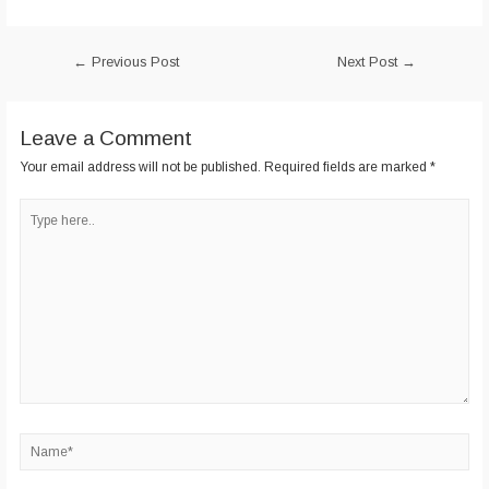
Post
←
Previous Post
Next Post
→
navigation
Leave a Comment
Your email address will not be published.
Required fields are marked
*
Type
here..
Name*