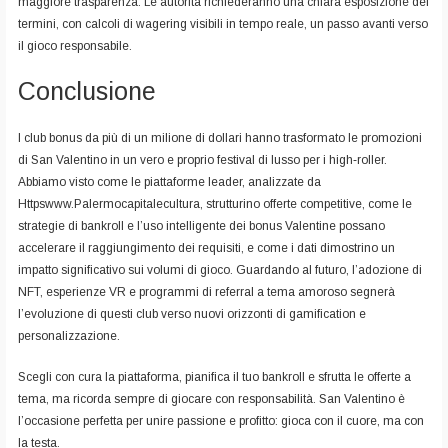
maggiore trasparenza. Le autorità richiederanno una chiara esposizione dei
termini, con calcoli di wagering visibili in tempo reale, un passo avanti verso
il gioco responsabile.
Conclusione
I club bonus da più di un milione di dollari hanno trasformato le promozioni
di San Valentino in un vero e proprio festival di lusso per i high‑roller.
Abbiamo visto come le piattaforme leader, analizzate da
Httpswww.Palermocapitalecultura, strutturino offerte competitive, come le
strategie di bankroll e l’uso intelligente dei bonus Valentine possano
accelerare il raggiungimento dei requisiti, e come i dati dimostrino un
impatto significativo sui volumi di gioco. Guardando al futuro, l’adozione di
NFT, esperienze VR e programmi di referral a tema amoroso segnerà
l’evoluzione di questi club verso nuovi orizzonti di gamification e
personalizzazione.
Scegli con cura la piattaforma, pianifica il tuo bankroll e sfrutta le offerte a
tema, ma ricorda sempre di giocare con responsabilità. San Valentino è
l’occasione perfetta per unire passione e profitto: gioca con il cuore, ma con
la testa.