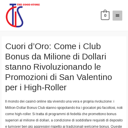
Main
0
Menu
Cuori d’Oro: Come i Club
Bonus da Milione di Dollari
stanno Rivoluzionando le
Promozioni di San Valentino
per i High‑Roller
Il mondo dei casinò online sta vivendo una vera e propria rivoluzione: i
Million‑Dollar Bonus Club stanno spopolando tra i giocatori più facoltosi, noti
come high‑roller. Si tratta di programmi di fedeltà che promettono bonus
superiori al milione di dollari, a condizione di soddisfare requisiti di deposito
e turnover ben più aggressivi rispetto ai tradizionali welcome bonus. Queste