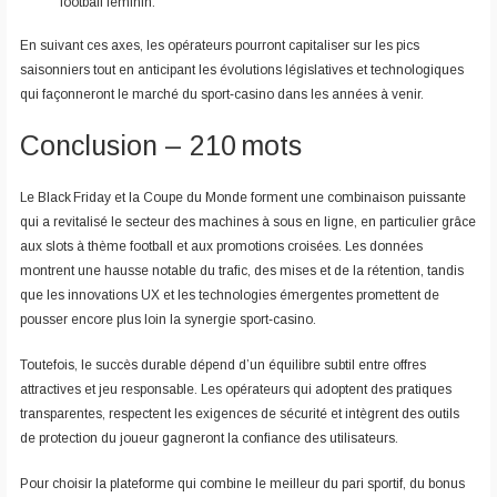
football féminin.
En suivant ces axes, les opérateurs pourront capitaliser sur les pics
saisonniers tout en anticipant les évolutions législatives et technologiques
qui façonneront le marché du sport‑casino dans les années à venir.
Conclusion – 210 mots
Le Black Friday et la Coupe du Monde forment une combinaison puissante
qui a revitalisé le secteur des machines à sous en ligne, en particulier grâce
aux slots à thème football et aux promotions croisées. Les données
montrent une hausse notable du trafic, des mises et de la rétention, tandis
que les innovations UX et les technologies émergentes promettent de
pousser encore plus loin la synergie sport‑casino.
Toutefois, le succès durable dépend d’un équilibre subtil entre offres
attractives et jeu responsable. Les opérateurs qui adoptent des pratiques
transparentes, respectent les exigences de sécurité et intègrent des outils
de protection du joueur gagneront la confiance des utilisateurs.
Pour choisir la plateforme qui combine le meilleur du pari sportif, du bonus