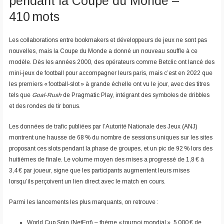
pendant la Coupe du Monde –
410 mots
Les collaborations entre bookmakers et développeurs de jeux ne sont pas
nouvelles, mais la Coupe du Monde a donné un nouveau souffle à ce
modèle. Dès les années 2000, des opérateurs comme Betclic ont lancé des
mini‑jeux de football pour accompagner leurs paris, mais c’est en 2022 que
les premiers « football‑slot » à grande échelle ont vu le jour, avec des titres
tels que
Goal‑Rush
de Pragmatic Play, intégrant des symboles de dribbles
et des rondes de tir bonus.
Les données de trafic publiées par l’Autorité Nationale des Jeux (ANJ)
montrent une hausse de 68 % du nombre de sessions uniques sur les sites
proposant ces slots pendant la phase de groupes, et un pic de 92 % lors des
huitièmes de finale. Le volume moyen des mises a progressé de 1,8 € à
3,4 € par joueur, signe que les participants augmentent leurs mises
lorsqu’ils perçoivent un lien direct avec le match en cours.
Parmi les lancements les plus marquants, on retrouve :
World Cup Spin (NetEnt) – thème « tournoi mondial », 5 000 € de