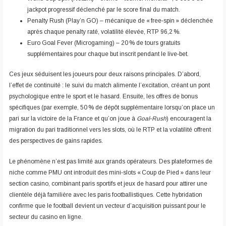
jackpot progressif déclenché par le score final du match.
Penalty Rush (Play’n GO) – mécanique de « free‑spin » déclenchée
après chaque penalty raté, volatilité élevée, RTP 96,2 %.
Euro Goal Fever (Microgaming) – 20 % de tours gratuits
supplémentaires pour chaque but inscrit pendant le live‑bet.
Ces jeux séduisent les joueurs pour deux raisons principales. D’abord,
l’effet de continuité : le suivi du match alimente l’excitation, créant un pont
psychologique entre le sport et le hasard. Ensuite, les offres de bonus
spécifiques (par exemple, 50 % de dépôt supplémentaire lorsqu’on place un
pari sur la victoire de la France et qu’on joue à
Goal‑Rush
) encouragent la
migration du pari traditionnel vers les slots, où le RTP et la volatilité offrent
des perspectives de gains rapides.
Le phénomène n’est pas limité aux grands opérateurs. Des plateformes de
niche comme PMU ont introduit des mini‑slots « Coup de Pied » dans leur
section casino, combinant paris sportifs et jeux de hasard pour attirer une
clientèle déjà familière avec les paris footballistiques. Cette hybridation
confirme que le football devient un vecteur d’acquisition puissant pour le
secteur du casino en ligne.