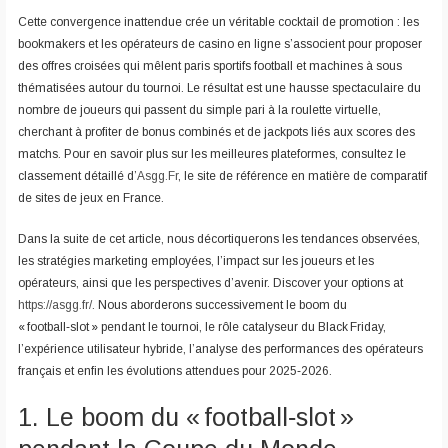
Cette convergence inattendue crée un véritable cocktail de promotion : les
bookmakers et les opérateurs de casino en ligne s’associent pour proposer
des offres croisées qui mêlent paris sportifs football et machines à sous
thématisées autour du tournoi. Le résultat est une hausse spectaculaire du
nombre de joueurs qui passent du simple pari à la roulette virtuelle,
cherchant à profiter de bonus combinés et de jackpots liés aux scores des
matchs. Pour en savoir plus sur les meilleures plateformes, consultez le
classement détaillé d’
Asgg.Fr
, le site de référence en matière de comparatif
de sites de jeux en France.
Dans la suite de cet article, nous décortiquerons les tendances observées,
les stratégies marketing employées, l’impact sur les joueurs et les
opérateurs, ainsi que les perspectives d’avenir. Discover your options at
https://asgg.fr/
. Nous aborderons successivement le boom du
« football‑slot » pendant le tournoi, le rôle catalyseur du Black Friday,
l’expérience utilisateur hybride, l’analyse des performances des opérateurs
français et enfin les évolutions attendues pour 2025‑2026.
1. Le boom du « football‑slot »