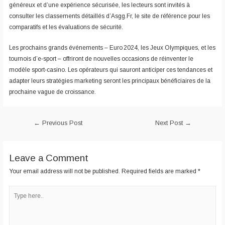
généreux et d’une expérience sécurisée, les lecteurs sont invités à
consulter les classements détaillés d’Asgg.Fr, le site de référence pour les
comparatifs et les évaluations de sécurité.
Les prochains grands événements – Euro 2024, les Jeux Olympiques, et les
tournois d’e‑sport – offriront de nouvelles occasions de réinventer le
modèle sport‑casino. Les opérateurs qui sauront anticiper ces tendances et
adapter leurs stratégies marketing seront les principaux bénéficiaires de la
prochaine vague de croissance.
Post
←
Previous Post
Next Post
→
navigation
Leave a Comment
Your email address will not be published.
Required fields are marked
*
Type
here..