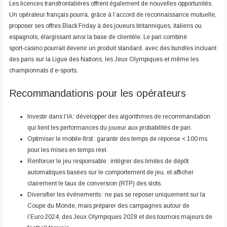
Les licences transfrontalières offrent également de nouvelles opportunités.
Un opérateur français pourra, grâce à l’accord de reconnaissance mutuelle,
proposer ses offres Black Friday à des joueurs britanniques, italiens ou
espagnols, élargissant ainsi la base de clientèle. Le pari combiné
sport‑casino pourrait devenir un produit standard, avec des bundles incluant
des paris sur la Ligue des Nations, les Jeux Olympiques et même les
championnats d’e‑sports.
Recommandations pour les opérateurs
Investir dans l’IA : développer des algorithmes de recommandation
qui lient les performances du joueur aux probabilités de pari.
Optimiser le mobile‑first : garantir des temps de réponse < 100 ms
pour les mises en temps réel.
Renforcer le jeu responsable : intégrer des limites de dépôt
automatiques basées sur le comportement de jeu, et afficher
clairement le taux de conversion (RTP) des slots.
Diversifier les événements : ne pas se reposer uniquement sur la
Coupe du Monde, mais préparer des campagnes autour de
l’Euro 2024, des Jeux Olympiques 2028 et des tournois majeurs de