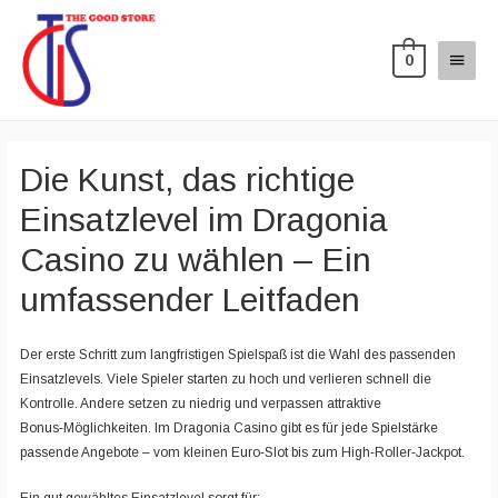
Main
0
Menu
Die Kunst, das richtige
Einsatzlevel im Dragonia
Casino zu wählen – Ein
umfassender Leitfaden
Der erste Schritt zum langfristigen Spielspaß ist die Wahl des passenden
Einsatzlevels. Viele Spieler starten zu hoch und verlieren schnell die
Kontrolle. Andere setzen zu niedrig und verpassen attraktive
Bonus‑Möglichkeiten. Im Dragonia Casino gibt es für jede Spielstärke
passende Angebote – vom kleinen Euro‑Slot bis zum High‑Roller‑Jackpot.