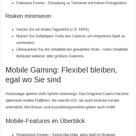
Exklusive Events – Einladung zu Turnieren mit hohen Preisgeldern.
Risiken minimieren
Setzen Sie ein festes Tageslimit (z. B. 500 €).
Nutzen Sie Selbstsperr‑Tools des Casinos, um impulsives Spiel zu
verhindern.
Überwachen Sie die Volatilität der gewählten Slots – hohe Volatilität
bedeutet seltener, aber größere Gewinne.
Mobile Gaming: Flexibel bleiben,
egal wo Sie sind
Heutzutage spielen viele Spieler unterwegs. Das Dragonia Casino hat eine
optimierte mobile Plattform, die sowohl iOS‑ als auch Android‑Geräte
unterstützt. Alle Bonus‑ und Auszahlungsvorteile gelten auch mobil.
Mobile‑Features im Überblick
Responsive Design – Keine App nötig, alles läuft im Browser.