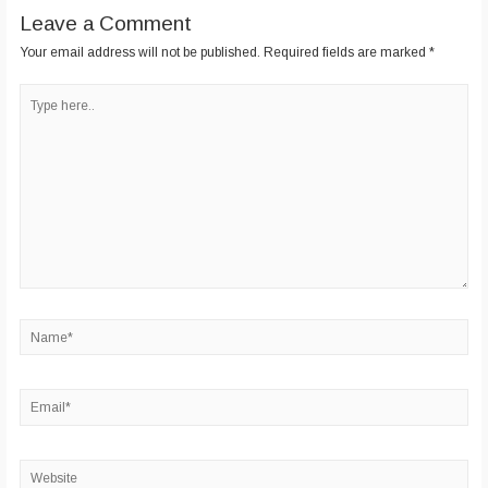
Leave a Comment
Your email address will not be published.
Required fields are marked
*
Type
here..
Name*
Email*
Website