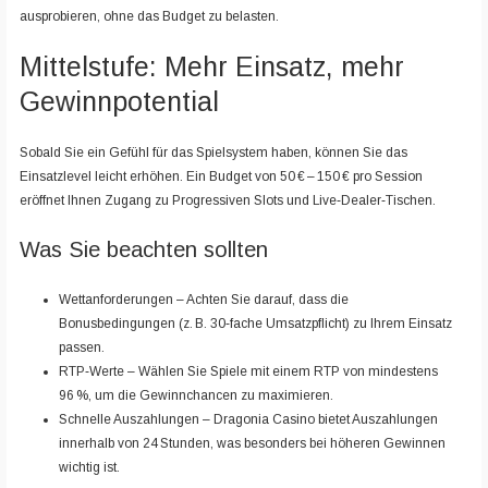
ausprobieren, ohne das Budget zu belasten.
Mittelstufe: Mehr Einsatz, mehr
Gewinnpotential
Sobald Sie ein Gefühl für das Spielsystem haben, können Sie das
Einsatzlevel leicht erhöhen. Ein Budget von 50 € – 150 € pro Session
eröffnet Ihnen Zugang zu Progressiven Slots und Live‑Dealer‑Tischen.
Was Sie beachten sollten
Wettanforderungen – Achten Sie darauf, dass die
Bonusbedingungen (z. B. 30‑fache Umsatzpflicht) zu Ihrem Einsatz
passen.
RTP‑Werte – Wählen Sie Spiele mit einem RTP von mindestens
96 %, um die Gewinnchancen zu maximieren.
Schnelle Auszahlungen – Dragonia Casino bietet Auszahlungen
innerhalb von 24 Stunden, was besonders bei höheren Gewinnen
wichtig ist.