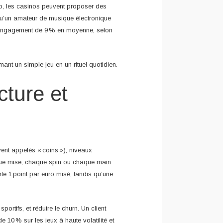
io, les casinos peuvent proposer des
 qu’un amateur de musique électronique
ré‑engagement de 9 % en moyenne, selon
nt un simple jeu en un rituel quotidien.
cture et
ent appelés « coins »), niveaux
haque mise, chaque spin ou chaque main
e 1 point par euro misé, tandis qu’une
portifs, et réduire le churn. Un client
 10 % sur les jeux à haute volatilité et