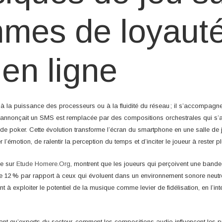
mes de loyaut
en ligne
à la puissance des processeurs ou à la fluidité du réseau ; il s’accompagne 
i annonçait un SMS est remplacée par des compositions orchestrales qui s’
de poker. Cette évolution transforme l’écran du smartphone en une salle de 
l’émotion, de ralentir la perception du temps et d’inciter le joueur à rester 
ée sur
Etude Homere.Org
, montrent que les joueurs qui perçoivent une band
 de 12 % par rapport à ceux qui évoluent dans un environnement sonore neutr
 exploiter le potentiel de la musique comme levier de fidélisation, en l’int
tant qu’experts du secteur, comment les compositions audio influencent les 