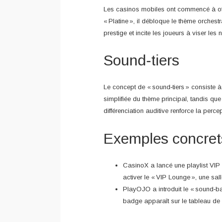
Les casinos mobiles ont commencé à off
« Platine », il débloque le thème orches
prestige et incite les joueurs à viser les
Sound‑tiers
Le concept de « sound‑tiers » consiste à
simplifiée du thème principal, tandis qu
différenciation auditive renforce la perce
Exemples concret
CasinoX a lancé une playlist VIP
activer le « VIP Lounge », une sal
PlayOJO a introduit le « sound‑ba
badge apparaît sur le tableau de 