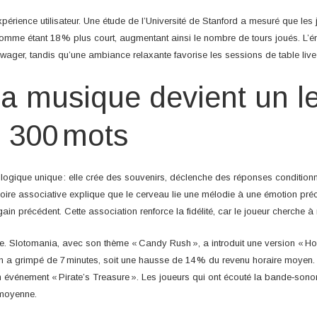
périence utilisateur. Une étude de l’Université de Stanford a mesuré que l
omme étant 18 % plus court, augmentant ainsi le nombre de tours joués. L’
ager, tandis qu’une ambiance relaxante favorise les sessions de table live 
la musique devient un le
– 300 mots
gique unique : elle crée des souvenirs, déclenche des réponses conditionn
 associative explique que le cerveau lie une mélodie à une émotion précis
gain précédent. Cette association renforce la fidélité, car le joueur cherche à 
me. Slotomania, avec son thème « Candy Rush », a introduit une version « 
 a grimpé de 7 minutes, soit une hausse de 14 % du revenu horaire moyen. 
n événement « Pirate’s Treasure ». Les joueurs qui ont écouté la bande‑sono
 moyenne.