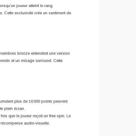
qu’un joueur atteint le rang
. Cette exclusivité crée un sentiment de
es membres bronze entendent une version
ionnels et un mixage surround. Cette
umulent plus de 10 000 points peuvent
e plein écran.
is que le joueur reçoit un free spin. Le
e récompense audio‑visuelle.