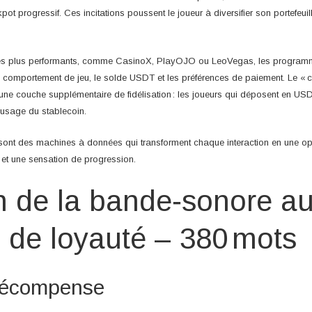
pot progressif. Ces incitations poussent le joueur à diversifier son portefeui
les plus performants, comme CasinoX, PlayOJO ou LeoVegas, les programme
 comportement de jeu, le solde USDT et les préférences de paiement. Le « cas
’une couche supplémentaire de fidélisation : les joueurs qui déposent en U
l’usage du stablecoin.
nt des machines à données qui transforment chaque interaction en une oppor
et une sensation de progression.
on de la bande‑sonore a
de loyauté – 380 mots
récompense