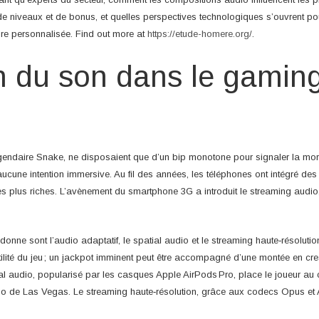
e niveaux et de bonus, et quelles perspectives technologiques s’ouvrent po
ore personnalisée. Find out more at
https://etude-homere.org/
.
on du son dans le gamin
endaire Snake, ne disposaient que d’un bip monotone pour signaler la mort
s aucune intention immersive. Au fil des années, les téléphones ont intégré d
es plus riches. L’avènement du smartphone 3G a introduit le streaming audio
onne sont l’audio adaptatif, le spatial audio et le streaming haute‑résolution
atilité du jeu ; un jackpot imminent peut être accompagné d’une montée en c
ial audio, popularisé par les casques Apple AirPods Pro, place le joueur au
ino de Las Vegas. Le streaming haute‑résolution, grâce aux codecs Opus et 