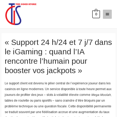
Main
0
Menu
« Support 24 h/24 et 7 j/7 dans
le iGaming : quand l’IA
rencontre l’humain pour
booster vos jackpots »
Le support client est devenu le pilier central de l’expérience joueur dans les
casinos en ligne modernes. Un service disponible à toute heure permet aux
joueurs de profiter des jeux – slots à volatilité élevée comme
Mega Moolah
,
tables de roulette ou paris sportifs – sans craindre d’être bloqués par un
problème technique ou une question fiscale. Cette disponibilité permanente
se traduit souvent par une fidélisation accrue et une augmentation du taux