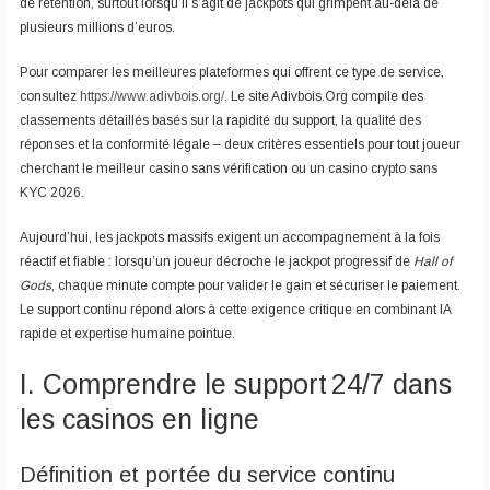
de rétention, surtout lorsqu’il s’agit de jackpots qui grimpent au-delà de
plusieurs millions d’euros.
Pour comparer les meilleures plateformes qui offrent ce type de service,
consultez
https://www.adivbois.org/
. Le site Adivbois.Org compile des
classements détaillés basés sur la rapidité du support, la qualité des
réponses et la conformité légale – deux critères essentiels pour tout joueur
cherchant le meilleur casino sans vérification ou un casino crypto sans
KYC 2026.
Aujourd’hui, les jackpots massifs exigent un accompagnement à la fois
réactif et fiable : lorsqu’un joueur décroche le jackpot progressif de
Hall of
Gods
, chaque minute compte pour valider le gain et sécuriser le paiement.
Le support continu répond alors à cette exigence critique en combinant IA
rapide et expertise humaine pointue.
I. Comprendre le support 24/7 dans
les casinos en ligne
Définition et portée du service continu