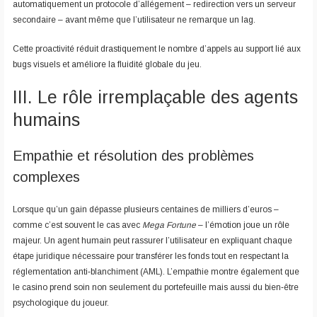
automatiquement un protocole d’allégement – redirection vers un serveur
secondaire – avant même que l’utilisateur ne remarque un lag.
Cette proactivité réduit drastiquement le nombre d’appels au support lié aux
bugs visuels et améliore la fluidité globale du jeu.
III. Le rôle irremplaçable des agents
humains
Empathie et résolution des problèmes
complexes
Lorsque qu’un gain dépasse plusieurs centaines de milliers d’euros –
comme c’est souvent le cas avec
Mega Fortune
– l’émotion joue un rôle
majeur. Un agent humain peut rassurer l’utilisateur en expliquant chaque
étape juridique nécessaire pour transférer les fonds tout en respectant la
réglementation anti‑blanchiment (AML). L’empathie montre également que
le casino prend soin non seulement du portefeuille mais aussi du bien‑être
psychologique du joueur.