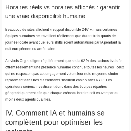
Horaires réels vs horaires affichés : garantir
une vraie disponibilité humaine
Beaucoup de sites affichent « support disponible 24/7 », mais certaines
équipes humaines ne travaillent réellement que durant trois quarts de
journée locale avant que leurs shifts soient automatisés par IA pendant la
nuit européenne ou américaine.
Adivbois.Org souligne régulièrement que seuls 62 % des casinos évalués
offrent réellement une présence humaine continue toutes les heures ; ceux
qui ne respectent pas cet engagement voient leur note moyenne chuter
rapidement dans nos classements “meilleur casino sans KYC”. Les
opérateurs sérieux investissent donc dans des équipes réparties
géographiquement afin que chaque créneau horaire soit couvert par au
moins deux agents qualifiés.
IV. Comment IA et humains se
complètent pour optimiser les