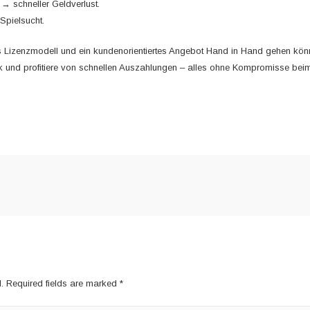
→ schneller Geldverlust.
Spielsucht.
s Lizenzmodell und ein kundenorientiertes Angebot Hand in Hand gehen könn
k und profitiere von schnellen Auszahlungen – alles ohne Kompromisse beim
.
Required fields are marked
*