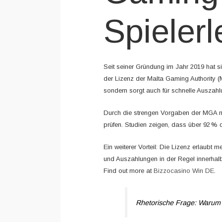
Spielerl
Seit seiner Gründung im Jahr 2019 hat si
der Lizenz der Malta Gaming Authority (
sondern sorgt auch für schnelle Auszahl
Durch die strengen Vorgaben der MGA mu
prüfen. Studien zeigen, dass über 92 % de
Ein weiterer Vorteil: Die Lizenz erlaubt
und Auszahlungen in der Regel innerhalb
Find out more at
Bizzocasino Win DE
.
Rhetorische Frage: Warum so