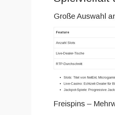
Große Auswahl an
Feature
Anzahl Slots
Live‑Dealer‑Tische
RTP‑Durchschnitt
Slots: Titel von NetEnt, Microga
Live‑Casino: Echtzeit-Dealer für 
Jackpot‑Spiele: Progressive Jackp
Freispins – Mehrw