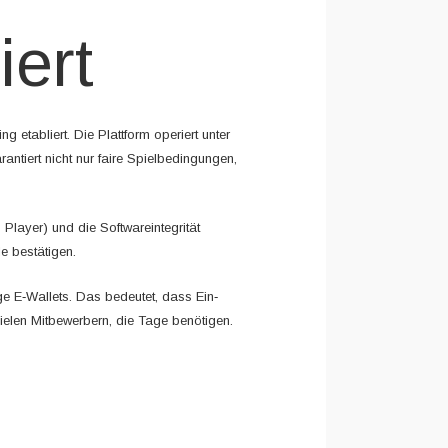
iert
etabliert. Die Plattform operiert unter
ntiert nicht nur faire Spielbedingungen,
layer) und die Softwareintegrität
e bestätigen.
ge E‑Wallets. Das bedeutet, dass Ein‑
elen Mitbewerbern, die Tage benötigen.