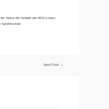
en. Nutze die Vorteile der MGA‑Lizenz,
 Spielerschutz.
Next Post
→