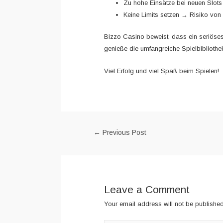
Zu hohe Einsätze bei neuen Slots 
Keine Limits setzen → Risiko von 
Bizzo Casino beweist, dass ein seriöse
genieße die umfangreiche Spielbibliothe
Viel Erfolg und viel Spaß beim Spielen!
Post
←
Previous Post
navigation
Leave a Comment
Your email address will not be published