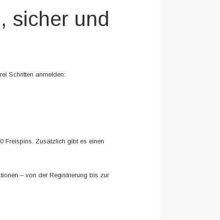
, sicher und
rei Schritten anmelden:
Freispins. Zusätzlich gibt es einen
tionen – von der Registrierung bis zur