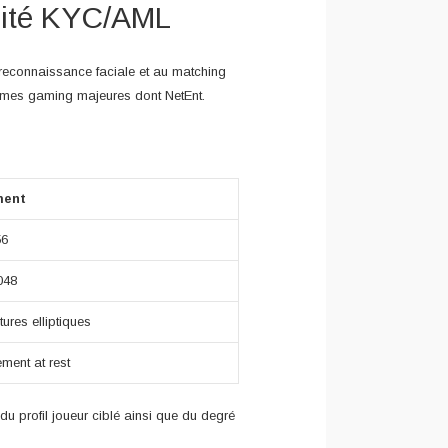
rmité KYC/AML
reconnaissance faciale et au matching
ormes gaming majeures dont NetEnt.
ment
56
048
ures elliptiques
ment at rest
 profil joueur ciblé ainsi que du degré