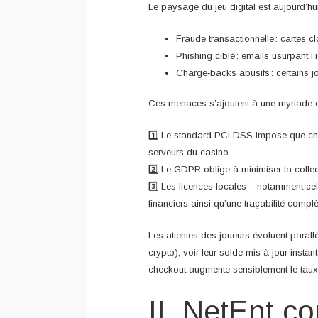
Le paysage du jeu digital est aujourd’hui
Fraude transactionnelle : cartes 
Phishing ciblé : emails usurpant l
Charge‑backs abusifs : certains jo
Ces menaces s’ajoutent à une myriade d’
1️⃣ Le standard PCI‑DSS impose que chaq
serveurs du casino.
2️⃣ Le GDPR oblige à minimiser la collect
3️⃣ Les licences locales – notamment cel
financiers ainsi qu’une traçabilité comp
Les attentes des joueurs évoluent parallè
crypto), voir leur solde mis à jour insta
checkout augmente sensiblement le taux d
II. NetEnt c