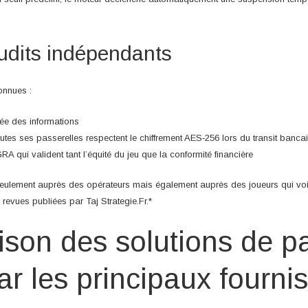
audits indépendants
connues :
ée des informations
tes ses passerelles respectent le chiffrement AES‑256 lors du transit bancai
 qui valident tant l’équité du jeu que la conformité financière
seulement auprès des opérateurs mais également auprès des joueurs qui voi
 revues publiées par Taj Strategie.Fr.*
ison des solutions de p
r les principaux fourni