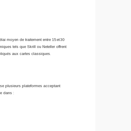
élai moyen de traitement entre 15 et 30
ques tels que Skrill ou Neteller offrent
liqués aux cartes classiques.
nse plusieurs plateformes acceptant
e dans :