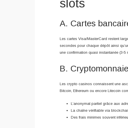
slots
A. Cartes bancaire
Les cartes Visa/MasterCard restent largem
secondes pour chaque dépôt ainsi qu’un co
une confirmation quasi instantanée (3‑5
B. Cryptomonnaie
Les crypto casinos connaissent une ascen
Bitcoin, Ethereum ou encore Litecoin co
L’anonymat partiel grâce aux a
La chaîne vérifiable via blockchain 
Des frais minimes souvent inférie