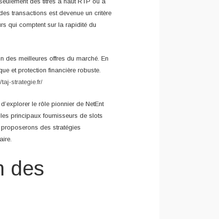
 seulement des titres à haut RTP ou à
 des transactions est devenue un critère
rs qui comptent sur la rapidité du
n des meilleures offres du marché. En
que et protection financière robuste.
/taj-strategie.fr/
d’explorer le rôle pionnier de NetEnt
s principaux fournisseurs de slots
s proposerons des stratégies
aire.
n des