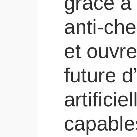
grâce à
anti‑che
et ouvre 
future d
artificie
capables