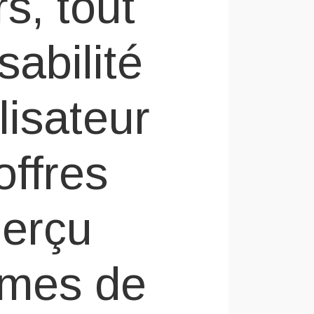
s, tout
sabilité
lisateur
offres
perçu
smes de