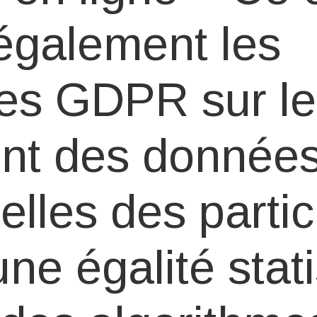
 également les
es GDPR sur le
ent des donnée
lles des partic
ne égalité stat