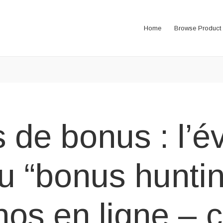
Home
Browse Product
 de bonus : l’é
du “bonus hunti
inos en ligne –