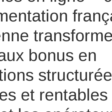
mentation franç
nne transforme
aux bonus en
ions structurée
es et rentables