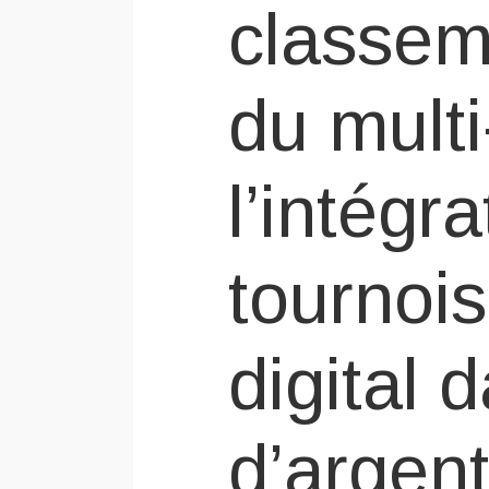
classem
du multi
l’intégr
tournois
digital 
d’argent