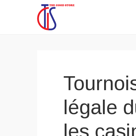
Tournois
légale 
les cas