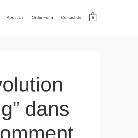
About Us
Order Form
Contact Us
0
volution
ng” dans
 comment