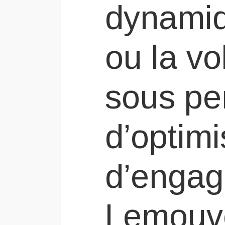
dynamiq
ou la vo
sous pen
d’optimi
d’engag
Lemouve