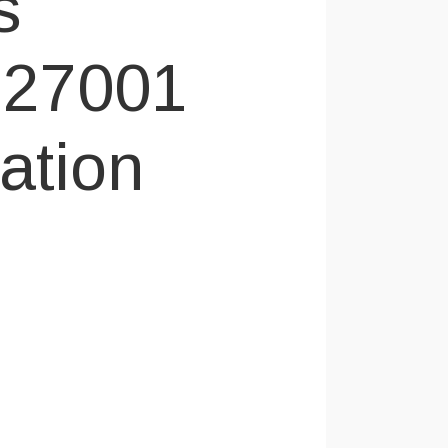
s
O 27001
sation