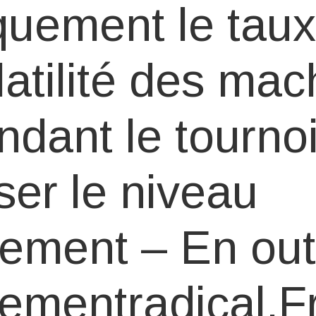
uement le tau
latilité des mac
dant le tournoi
ser le niveau
ement – En out
mentradical.F