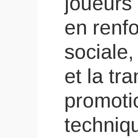
joueurs 
en renfo
sociale,
et la tr
promoti
techniq