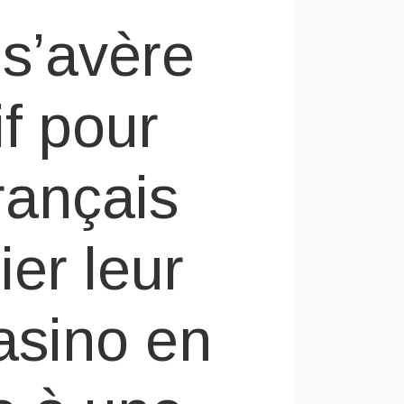
 s’avère
if pour
rançais
ier leur
casino en