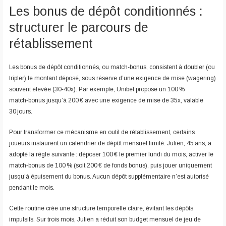
Les bonus de dépôt conditionnés :
structurer le parcours de
rétablissement
Les bonus de dépôt conditionnés, ou match‑bonus, consistent à doubler (ou
tripler) le montant déposé, sous réserve d’une exigence de mise (wagering)
souvent élevée (30‑40x). Par exemple, Unibet propose un 100 %
match‑bonus jusqu’à 200 € avec une exigence de mise de 35x, valable
30 jours.
Pour transformer ce mécanisme en outil de rétablissement, certains
joueurs instaurent un calendrier de dépôt mensuel limité. Julien, 45 ans, a
adopté la règle suivante : déposer 100 € le premier lundi du mois, activer le
match‑bonus de 100 % (soit 200 € de fonds bonus), puis jouer uniquement
jusqu’à épuisement du bonus. Aucun dépôt supplémentaire n’est autorisé
pendant le mois.
Cette routine crée une structure temporelle claire, évitant les dépôts
impulsifs. Sur trois mois, Julien a réduit son budget mensuel de jeu de