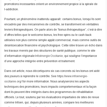
promotions incessantes créent un environnement propice à la spirale de
l‑addiction.
Pourtant, un phénomène inattendu apparaît : certains bonus, lorsqu’ils sont
encadrés par des mécanismes de contrôle, se transforment en véritables
leviers thérapeutiques. On parle alors de “bonus thérapeutique”, c’est‑à‑dire
d’offres telles que le welcome‑bonus, les free‑spins ou le cash‑back
utilisées non plus comme simple appât commercial, mais comme outils de
désintoxication financière et psychologique. Cette idée trouve un écho dans
les travaux menés par des structures de santé publique, comme le site
d’information régionale
Infoénergie Occitanie
, qui souligne l’importance
d’une approche intégrée entre prévention et traitement.
Dans cet article, nous décortiquons six cas concrets où les bonus ont aidé
des joueurs à reprendre le contrôle. See
https://www.infoenergie-
occitanie.org/
for more information. Nous analyserons les aspects
techniques des promotions, leurs impacts comportementaux et la façon
dont ils peuvent être intégrés dans des programmes de réhabilitation
officiels. Le tout, soutenu par les évaluations impartiales de sites de revue
comme Infoen, qui, depuis plusieurs années, compare les meilleures