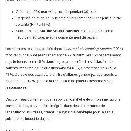
Crédit de 100 € non‑withdrawable pendant 30 jours
Exigence de mise de 2x le crédit, uniquement sur des jeux à faible
volatilité (RTP ≥ 96 %)
Suivi quotidien via une API qui transmet les données de jeu à
l’équipe médicale, avec le consentement du patient
Les premiers résultats, publiés dans le
Journal of Gambling Studies
(2024),
montrent un taux de réengagement de 22 % parmi les 150 patients ayant
reçu le bonus, contre 5 % dans le groupe contrôle. La satisfaction des
patients, mesurée par le questionnaire WHO‑5, a progressé de 48 % à
73 %. Du côté des casinos, le chiffre d’affaires généré par ces crédits a
augmenté de 12 % grâce à la fidélisation de joueurs désormais plus
responsables.
Ces données confirment que les bonus, loin d’être de simples incitations
commerciales, peuvent être intégrés dans des programmes de
réhabilitation structurés, créant une synergie bénéfique pour la santé
publique et l’industrie du jeu.