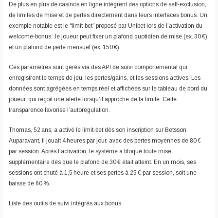
De plus en plus de casinos en ligne intègrent des options de self‑exclusion,
de limites de mise et de pertes directement dans leurs interfaces bonus. Un
exemple notable est le “limit‑bet” proposé par Unibet lors de l’activation du
welcome‑bonus : le joueur peut fixer un plafond quotidien de mise (ex. 30 €)
et un plafond de perte mensuel (ex. 150 €).
Ces paramètres sont gérés via des API de suivi comportemental qui
enregistrent le temps de jeu, les pertes/gains, et les sessions actives. Les
données sont agrégées en temps réel et affichées sur le tableau de bord du
joueur, qui reçoit une alerte lorsqu’il approche de la limite. Cette
transparence favorise l’autorégulation.
Thomas, 52 ans, a activé le limit‑bet dès son inscription sur Betsson.
Auparavant, il jouait 4 heures par jour, avec des pertes moyennes de 80 €
par session. Après l’activation, le système a bloqué toute mise
supplémentaire dès que le plafond de 30 € était atteint. En un mois, ses
sessions ont chuté à 1,5 heure et ses pertes à 25 € par session, soit une
baisse de 60 %.
Liste des outils de suivi intégrés aux bonus