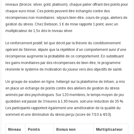
niveaux (bronze, silver, gold, platinum), chaque palier offrant des points pour
chaque euro misé. Ces points peuvent être échangés contre des
récompenses non monétaires : séjours bien-être, cours de yoga, ateliers de
gestion du stress. Chez Betsson, 1 € de mise rapporte 1 point, avec un
multiplicateur de 1,5x dès le niveau silver.
Le renforcement positif, tel que décrit par la théorie du conditionnement
opérant de Skinner, stipule que la répétition d’un comportement suivi d’une
récompense augmente la probabilité de ce comportement. En substituant
les gains monétaires par des récompenses de bien‑être, le programme
réoriente le système de motivation du joueur vers des objectifs de santé.
Un groupe de soutien en ligne, hébergé sur la plateforme de Infoen, a mis
en place un échange de points contre des ateliers de gestion du stress
animés par des psychologues. Sur 120 membres, le temps moyen de jeu
quotidien est passé de 3 heures à 1,95 heure, soit une réduction de 35 %.
Les participants rapportent également une amélioration de la qualité du
sommeil et une diminution du stress perçu (score de 7/10 à 4/10).
Niveau
Points
Bonus non
Multiplicateur