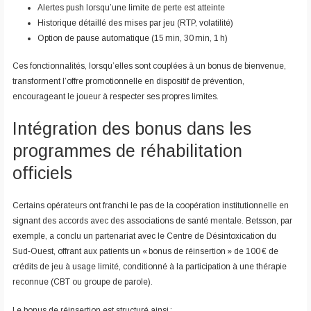
Alertes push lorsqu’une limite de perte est atteinte
Historique détaillé des mises par jeu (RTP, volatilité)
Option de pause automatique (15 min, 30 min, 1 h)
Ces fonctionnalités, lorsqu’elles sont couplées à un bonus de bienvenue,
transforment l’offre promotionnelle en dispositif de prévention,
encourageant le joueur à respecter ses propres limites.
Intégration des bonus dans les
programmes de réhabilitation
officiels
Certains opérateurs ont franchi le pas de la coopération institutionnelle en
signant des accords avec des associations de santé mentale. Betsson, par
exemple, a conclu un partenariat avec le Centre de Désintoxication du
Sud‑Ouest, offrant aux patients un « bonus de réinsertion » de 100 € de
crédits de jeu à usage limité, conditionné à la participation à une thérapie
reconnue (CBT ou groupe de parole).
Le bonus de réinsertion est structuré ainsi :