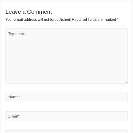
navigation
Leave a Comment
Your email address will not be published.
Required fields are marked
*
Type
here..
Name*
Email*