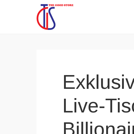
Exklusi
Live‑Tis
Billiona