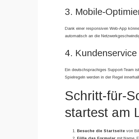
3. Mobile‑Optimie
Dank einer responsiven Web‑App können 
automatisch an die Netzwerkgeschwindig
4. Kundenservice
Ein deutschsprachiges Support‑Team ist 
Spielregeln werden in der Regel innerhal
Schritt‑für‑S
startest am 
Besuche die Startseite
von Bil
Fülle das Formular
mit Name, E