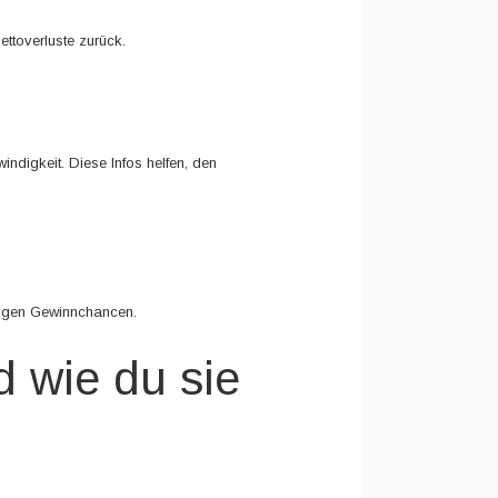
ttoverluste zurück.
indigkeit. Diese Infos helfen, den
stigen Gewinnchancen.
 wie du sie