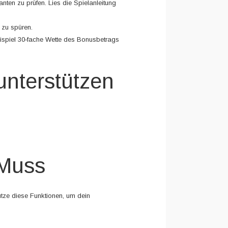
ianten zu prüfen. Lies die Spielanleitung
 zu spüren.
ispiel 30‑fache Wette des Bonusbetrags
unterstützen
 Muss
utze diese Funktionen, um dein