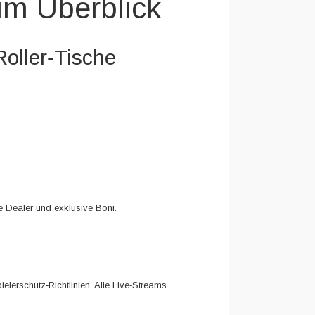
im Überblick
oller‑Tische
he Dealer und exklusive Boni.
lerschutz‑Richtlinien. Alle Live‑Streams