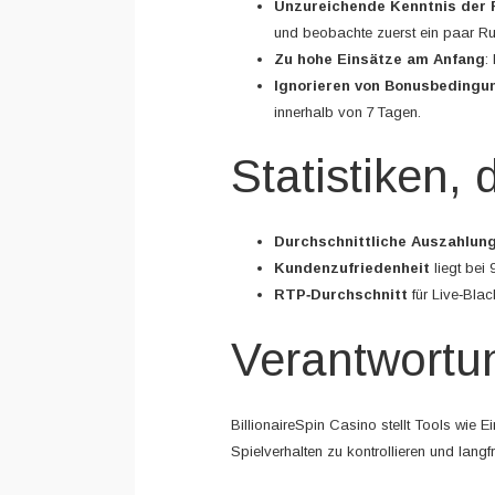
Unzureichende Kenntnis der 
und beobachte zuerst ein paar R
Zu hohe Einsätze am Anfang
:
Ignorieren von Bonusbedingu
innerhalb von 7 Tagen.
Statistiken,
Durchschnittliche Auszahlung
Kundenzufriedenheit
liegt bei 
RTP‑Durchschnitt
für Live‑Blac
Verantwortun
BillionaireSpin Casino stellt Tools wie 
Spielverhalten zu kontrollieren und langf