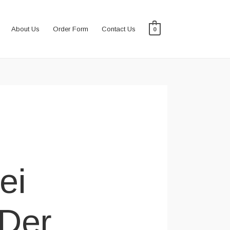
About Us
Order Form
Contact Us
0
ei
 Der