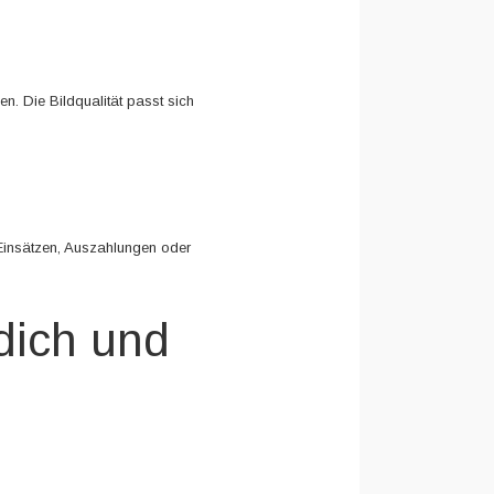
. Die Bildqualität passt sich
 Einsätzen, Auszahlungen oder
 dich und