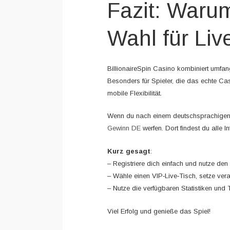
Fazit: Warum
Wahl für Live
BillionaireSpin Casino kombiniert umfan
Besonders für Spieler, die das echte Cas
mobile Flexibilität.
Wenn du nach einem deutschsprachigen On
Gewinn DE
werfen. Dort findest du alle 
Kurz gesagt
:
– Registriere dich einfach und nutze d
– Wähle einen VIP‑Live‑Tisch, setze ver
– Nutze die verfügbaren Statistiken un
Viel Erfolg und genieße das Spiel!