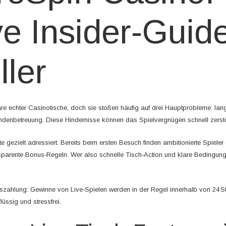
ve Insider‑Guide
ller
re echter Casinotische, doch sie stoßen häufig auf drei Hauptprobleme: lan
enbetreuung. Diese Hindernisse können das Spielvergnügen schnell zerst
e gezielt adressiert. Bereits beim ersten Besuch finden ambitionierte Spieler
parente Bonus‑Regeln. Wer also schnelle Tisch‑Action und klare Bedingungen
 Auszahlung: Gewinne von Live‑Spielen werden in der Regel innerhalb von 24
lüssig und stressfrei.