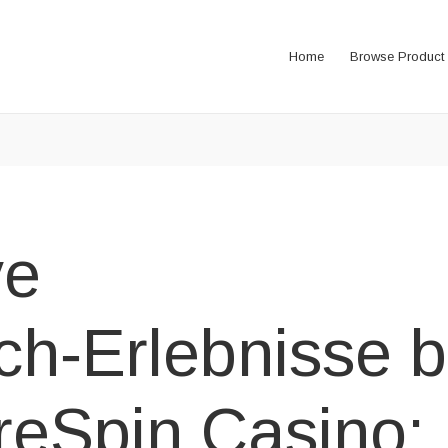
Home
Browse Product
ve
ch‑Erlebnisse b
ireSpin Casino: