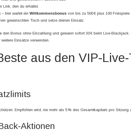
 Link, den du erhältst.
g
– hier wartet ein
Willkommensbonus
von bis zu 500 € plus 100 Freispiele.
inen gewünschten Tisch und setze deinen Einsatz.
tzte den Bonus ohne Einzahlung und gewann sofort 30 € beim Live‑Blackjack.
 weitere Einsätze verwenden.
Beste aus den VIP‑Live‑
atzlimits
 schützen. Empfohlen wird, nie mehr als 5 % des Gesamtkapitals pro Sitzung z
‑Back‑Aktionen