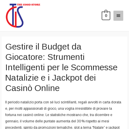
Main
0
Menu
Gestire il Budget da
Giocatore: Strumenti
Intelligenti per le Scommesse
Natalizie e i Jackpot dei
Casinò Online
Il periodo natalizio porta con sé luci scintillanti, regali avvolti in carta dorata
e, per molti appassionati di gioco, una voglia irresistibile di provare la
fortuna nei casinò online. Le statistiche mostrano che, tra dicembre e
gennaio, il volume delle puntate aumenta del 30 % rispetto ai mesi
precedenti, spinto da promozioni tematiche, slot a tema “Natale” e jackpot