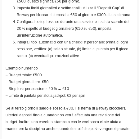
€500, questo significa €50 per giorno.
Imposta limiti giornalieri e settimanali: utilizza il “Deposit Cap” di
Betway per bloccare i depositi a €50 al giorno e €300 alla settimana.
Configura lo stop‑loss: se durante una sessione il saldo scende del
20 % rispetto al budget giornaliero (€10 su €50), imposta
un’interruzione automatica.
Integra i tool automatici con una checklist personale: prima di ogni
sessione, verifica: (a) saldo attuale, (b) limite di puntata per il gioco
scelto, (c) eventuali promozioni attive.
Esempio numerico:
– Budget totale: €500
– Budget giornaliero: €50
– Stop‑loss per sessione: 20 % → €10
– Limite di puntata per slot a jackpot: €2 per spin
Se al terzo giorno il saldo è sceso a €30, il sistema di Betway bloccherà
ulteriori depositi fino a quando non verrà effettuata una revisione del
budget. Inoltre, una checklist stampata con le voci sopra citate aiuta a
mantenere la disciplina anche quando le notifiche push vengono ignorate.