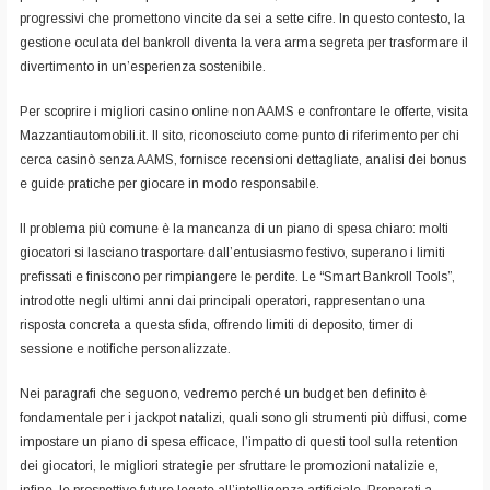
progressivi che promettono vincite da sei a sette cifre. In questo contesto, la
gestione oculata del bankroll diventa la vera arma segreta per trasformare il
divertimento in un’esperienza sostenibile.
Per scoprire i migliori casino online non AAMS e confrontare le offerte, visita
Mazzantiautomobili.it. Il sito, riconosciuto come punto di riferimento per chi
cerca casinò senza AAMS, fornisce recensioni dettagliate, analisi dei bonus
e guide pratiche per giocare in modo responsabile.
Il problema più comune è la mancanza di un piano di spesa chiaro: molti
giocatori si lasciano trasportare dall’entusiasmo festivo, superano i limiti
prefissati e finiscono per rimpiangere le perdite. Le “Smart Bankroll Tools”,
introdotte negli ultimi anni dai principali operatori, rappresentano una
risposta concreta a questa sfida, offrendo limiti di deposito, timer di
sessione e notifiche personalizzate.
Nei paragrafi che seguono, vedremo perché un budget ben definito è
fondamentale per i jackpot natalizi, quali sono gli strumenti più diffusi, come
impostare un piano di spesa efficace, l’impatto di questi tool sulla retention
dei giocatori, le migliori strategie per sfruttare le promozioni natalizie e,