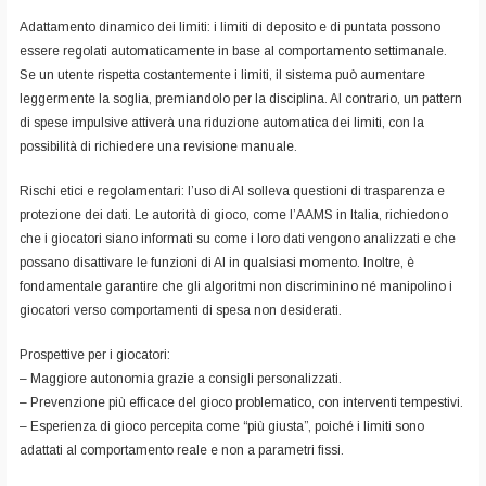
Adattamento dinamico dei limiti: i limiti di deposito e di puntata possono
essere regolati automaticamente in base al comportamento settimanale.
Se un utente rispetta costantemente i limiti, il sistema può aumentare
leggermente la soglia, premiandolo per la disciplina. Al contrario, un pattern
di spese impulsive attiverà una riduzione automatica dei limiti, con la
possibilità di richiedere una revisione manuale.
Rischi etici e regolamentari: l’uso di AI solleva questioni di trasparenza e
protezione dei dati. Le autorità di gioco, come l’AAMS in Italia, richiedono
che i giocatori siano informati su come i loro dati vengono analizzati e che
possano disattivare le funzioni di AI in qualsiasi momento. Inoltre, è
fondamentale garantire che gli algoritmi non discriminino né manipolino i
giocatori verso comportamenti di spesa non desiderati.
Prospettive per i giocatori:
– Maggiore autonomia grazie a consigli personalizzati.
– Prevenzione più efficace del gioco problematico, con interventi tempestivi.
– Esperienza di gioco percepita come “più giusta”, poiché i limiti sono
adattati al comportamento reale e non a parametri fissi.