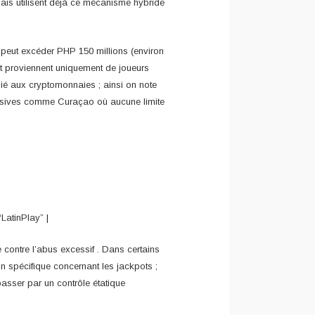
ais utilisent déjà ce mécanisme hybride
peut excéder PHP 150 millions (environ
pot proviennent uniquement de joueurs
 lié aux cryptomonnaies ; ainsi on note
missives comme Curaçao où aucune limite
LatinPlay” |
 contre l’abus excessif . Dans certains
n spécifique concernant les jackpots ;
passer par un contrôle étatique