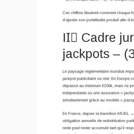
Ces chiffres illustrent comment chaque 
d’ajuster son portefeuille produit afin d’éq
II️⃣ Cadre j
jackpots – (
Le paysage réglementaire mondial impose
jackpot publicitaire ou réel. En Europe 
dépasse au minimum €100k, mais ne prévoi
indépendante ou une assurance « jackpo
simultanément grâce au modèle « passp
En France, depuis la transition ARJEL → 
obligation annuelle de redistribution par
reste peut rester accumulé tant qu’il res