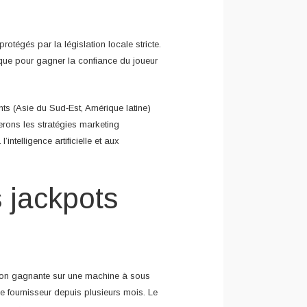
otégés par la législation locale stricte.
ique pour gagner la confiance du joueur
s (Asie du Sud‑Est, Amérique latine)
lerons les stratégies marketing
ntelligence artificielle et aux
s jackpots
aison gagnante sur une machine à sous
le fournisseur depuis plusieurs mois. Le