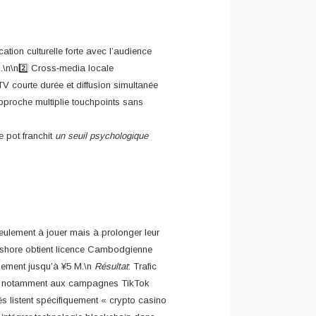
tion culturelle forte avec l’audience
.\n\n2️⃣ Cross‑media locale
V courte durée et diffusion simultanée
approche multiplie touchpoints sans
e pot franchit
un seuil psychologique
eulement à jouer mais à prolonger leur
ffshore obtient licence Cambodgienne
nement jusqu’à ¥5 M.\n
Résultat
: Trafic
râce notamment aux campagnes TikTok
és listent spécifiquement « crypto casino