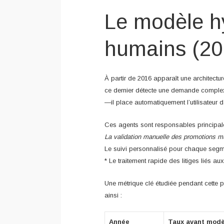
Le modèle h
humains (20
À partir de 2016 apparaît une architect
ce dernier détecte une demande complex
—il place automatiquement l’utilisateur da
Ces agents sont responsables princip
La validation manuelle des promotions mul
Le suivi personnalisé pour chaque segment
* Le traitement rapide des litiges liés a
Une métrique clé étudiée pendant cette 
ainsi :
Année
Taux avant modè