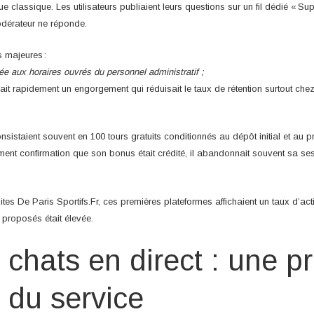
ue classique. Les utilisateurs publiaient leurs questions sur un fil dédié « S
odérateur ne réponde.
s majeures :
liée aux horaires ouvrés du personnel administratif ;
înait rapidement un engorgement qui réduisait le taux de rétention surtout ch
taient souvent en 100 tours gratuits conditionnés au dépôt initial et au pre
ement confirmation que son bonus était crédité, il abandonnait souvent sa s
tes De Paris Sportifs.Fr, ces premières plateformes affichaient un taux d’act
 proposés était élevée.
s chats en direct : une p
n du service