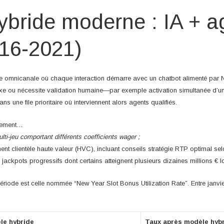
ybride moderne : IA + a
16‑2021)
ure omnicanale où chaque interaction démarre avec un chatbot alimenté par
e ou nécessite validation humaine—par exemple activation simultanée d’un
ns une file prioritaire où interviennent alors agents qualifiés.
alement…
ti‐jeu comportant différents coefficients wager ;
 clientèle haute valeur (HVC), incluant conseils stratégie RTP optimal selon
ux jackpots progressifs dont certains atteignent plusieurs dizaines millions 
période est celle nommée “New Year Slot Bonus Utilization Rate”. Entre janv
le hybride
Taux après modèle hyb