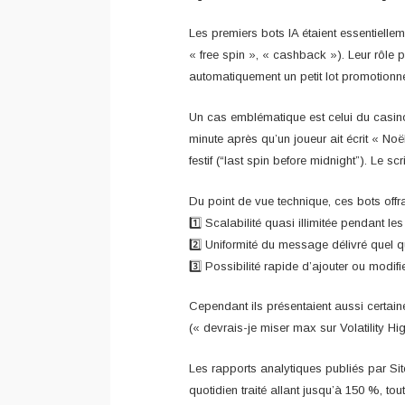
Les premiers bots IA étaient essentiellem
« free spin », « cashback »). Leur rôle p
automatiquement un petit lot promotionne
Un cas emblématique est celui du casi
minute après qu’un joueur ait écrit « Noë
festif (“last spin before midnight”). Le sc
Du point de vue technique, ces bots offra
1️⃣ Scalabilité quasi illimitée pendant le
2️⃣ Uniformité du message délivré quel q
3️⃣ Possibilité rapide d’ajouter ou modi
Cependant ils présentaient aussi certaine
(« devrais-je miser max sur Volatility H
Les rapports analytiques publiés par Si
quotidien traité allant jusqu’à 150 %, tou