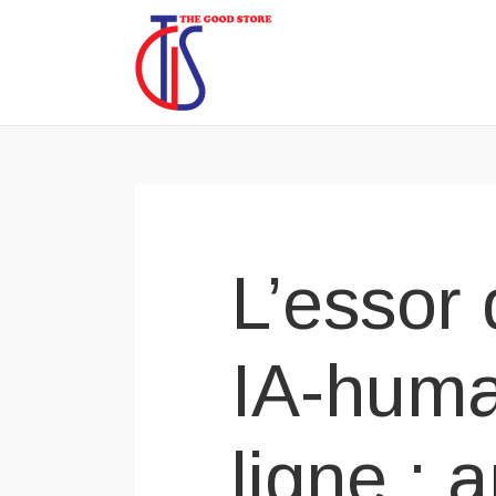
L’essor 
IA‑huma
ligne : 