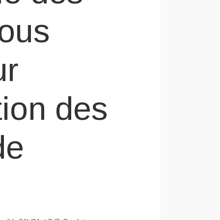
sous
ur
tion des
de