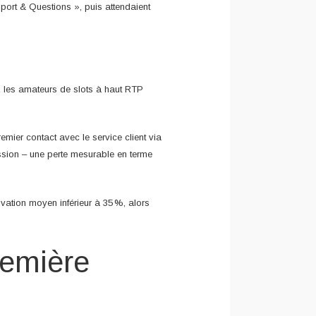
upport & Questions », puis attendaient
ez les amateurs de slots à haut RTP
mier contact avec le service client via
ession – une perte mesurable en terme
ivation moyen inférieur à 35 %, alors
remière