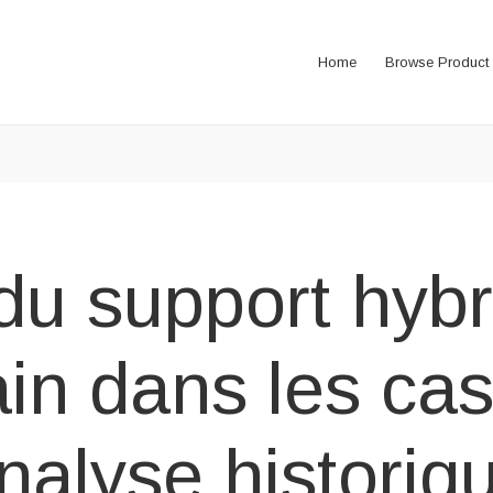
Home
Browse Product
du support hybr
in dans les cas
analyse historiq