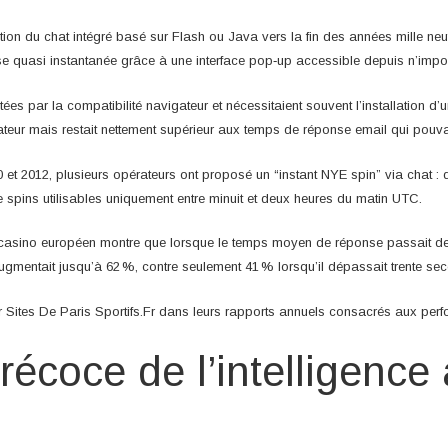
uction du chat intégré basé sur Flash ou Java vers la fin des années mille neu
nse quasi instantanée grâce à une interface pop‑up accessible depuis n’impo
tées par la compatibilité navigateur et nécessitaient souvent l’installation d
lisateur mais restait nettement supérieur aux temps de réponse email qui pouv
0 et 2012, plusieurs opérateurs ont proposé un “instant NYE spin” via chat : 
e spins utilisables uniquement entre minuit et deux heures du matin UTC.
d casino européen montre que lorsque le temps moyen de réponse passait de
gmentait jusqu’à 62 %, contre seulement 41 % lorsqu’il dépassait trente se
 par Sites De Paris Sportifs.Fr dans leurs rapports annuels consacrés aux per
récoce de l’intelligence a