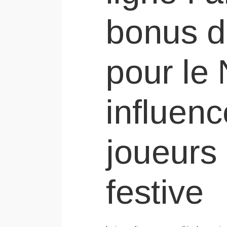
bonus d
pour le 
influenc
joueurs 
festive