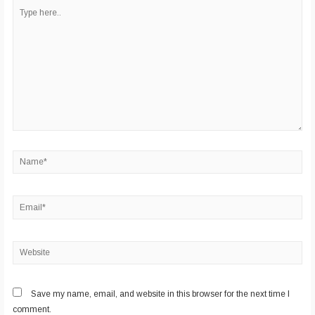
Type
here..
Name*
Email*
Website
Save my name, email, and website in this browser for the next time I
comment.