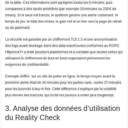
de la table. Ces informations sont agrégées toutes les 5 minutes, puis
comparées à des seuils prédéfinis (par exemple 30 minutes ou 200 € de
mises). Si le seuil est franchi, le système génère une alerte contenant : le
temps de jeu, le total des mises, le gain net et un lien vers la page de retrait
ou de paiement.
La sécurité est garantie par un chiffrement TLS 1.3 et une anonymisation
des logs avant stockage dans des data‑warehouses conformes au RGPD.
Httpscesr.Fr a testé plusieurs plateformes et a constaté que seules celles qui
utilisaient le chiffrement de bout en bout respectaient pleinement les
exigences de confidentialité.
Exemple chiffré : sur un site de poker en ligne, le temps moyen avant la
première alerte était de 42 minutes pour les parties cash, contre 27 minutes
pour les tournois à buy‑in fixe. Cette différence s’explique par la volatilité
plus élevée des tournois, qui incite les joueurs à rester plus longtemps.
3. Analyse des données d’utilisation
du Reality Check