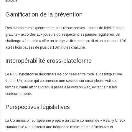
ludique.
Gamification de la prévention
Des plateformes expérimentent des récompenses – points de fidélité, tours
gratuits – accordés aux joueurs qui respectent les pauses régulières. Un
challenge « Jeu sain » offre un badge visible sur le profil et un bonus de 10 €
après trois pauses de plus de 10 minutes chacune.
Interopérabilité cross‑plateforme
Le RCS synchronise désormais les données entre mobile, desktop et live
dealer. Un joueur qui commence une session sur smartphone voit son
temps cumulé affiché lorsqu’il passe à la version web, évitant ainsi les
contournements.
Perspectives législatives
La Commission européenne prépare un cadre commun de « Reality Check
standardisé », qui fixerait une fréquence minimale de 30 minutes et