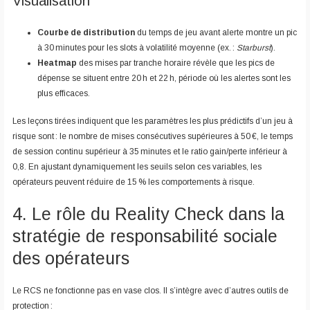
Visualisation
Courbe de distribution
du temps de jeu avant alerte montre un pic
à 30 minutes pour les slots à volatilité moyenne (ex. :
Starburst
).
Heatmap
des mises par tranche horaire révèle que les pics de
dépense se situent entre 20 h et 22 h, période où les alertes sont les
plus efficaces.
Les leçons tirées indiquent que les paramètres les plus prédictifs d’un jeu à
risque sont : le nombre de mises consécutives supérieures à 50 €, le temps
de session continu supérieur à 35 minutes et le ratio gain/perte inférieur à
0,8. En ajustant dynamiquement les seuils selon ces variables, les
opérateurs peuvent réduire de 15 % les comportements à risque.
4. Le rôle du Reality Check dans la
stratégie de responsabilité sociale
des opérateurs
Le RCS ne fonctionne pas en vase clos. Il s’intègre avec d’autres outils de
protection :