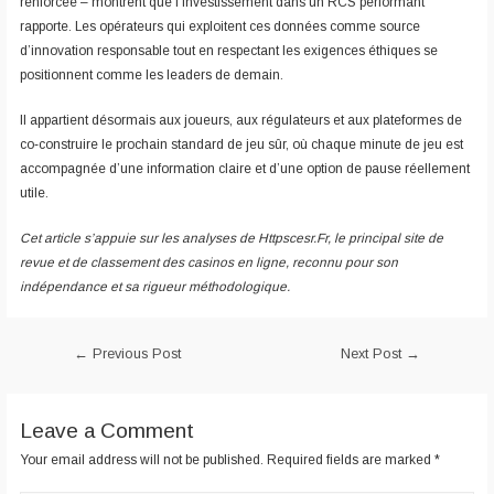
renforcée – montrent que l’investissement dans un RCS performant
rapporte. Les opérateurs qui exploitent ces données comme source
d’innovation responsable tout en respectant les exigences éthiques se
positionnent comme les leaders de demain.
Il appartient désormais aux joueurs, aux régulateurs et aux plateformes de
co‑construire le prochain standard de jeu sûr, où chaque minute de jeu est
accompagnée d’une information claire et d’une option de pause réellement
utile.
Cet article s’appuie sur les analyses de Httpscesr.Fr, le principal site de
revue et de classement des casinos en ligne, reconnu pour son
indépendance et sa rigueur méthodologique.
Post
←
Previous Post
Next Post
→
navigation
Leave a Comment
Your email address will not be published.
Required fields are marked
*