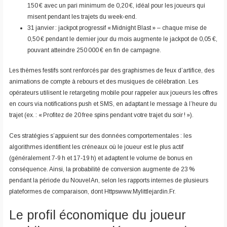
150 € avec un pari minimum de 0,20 €, idéal pour les joueurs qui
misent pendant les trajets du week‑end.
31 janvier : jackpot progressif « Midnight Blast » – chaque mise de
0,50 € pendant le dernier jour du mois augmente le jackpot de 0,05 €,
pouvant atteindre 250 000 € en fin de campagne.
Les thèmes festifs sont renforcés par des graphismes de feux d’artifice, des
animations de compte à rebours et des musiques de célébration. Les
opérateurs utilisent le retargeting mobile pour rappeler aux joueurs les offres
en cours via notifications push et SMS, en adaptant le message à l’heure du
trajet (ex. : « Profitez de 20 free spins pendant votre trajet du soir ! »).
Ces stratégies s’appuient sur des données comportementales : les
algorithmes identifient les créneaux où le joueur est le plus actif
(généralement 7‑9 h et 17‑19 h) et adaptent le volume de bonus en
conséquence. Ainsi, la probabilité de conversion augmente de 23 %
pendant la période du Nouvel An, selon les rapports internes de plusieurs
plateformes de comparaison, dont Httpswww.Mylittlejardin.Fr.
Le profil économique du joueur