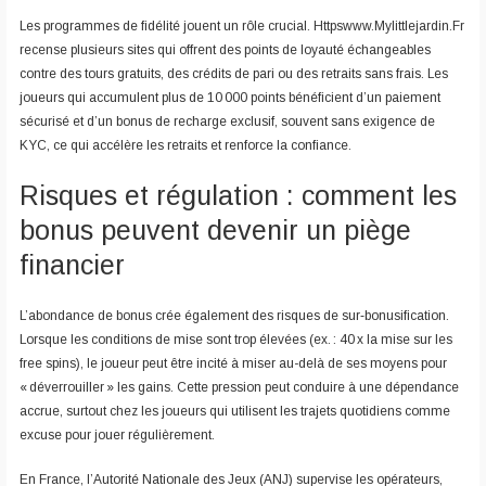
Les programmes de fidélité jouent un rôle crucial. Httpswww.Mylittlejardin.Fr
recense plusieurs sites qui offrent des points de loyauté échangeables
contre des tours gratuits, des crédits de pari ou des retraits sans frais. Les
joueurs qui accumulent plus de 10 000 points bénéficient d’un paiement
sécurisé et d’un bonus de recharge exclusif, souvent sans exigence de
KYC, ce qui accélère les retraits et renforce la confiance.
Risques et régulation : comment les
bonus peuvent devenir un piège
financier
L’abondance de bonus crée également des risques de sur‑bonusification.
Lorsque les conditions de mise sont trop élevées (ex. : 40 x la mise sur les
free spins), le joueur peut être incité à miser au-delà de ses moyens pour
« déverrouiller » les gains. Cette pression peut conduire à une dépendance
accrue, surtout chez les joueurs qui utilisent les trajets quotidiens comme
excuse pour jouer régulièrement.
En France, l’Autorité Nationale des Jeux (ANJ) supervise les opérateurs,