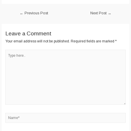
Post
←
Previous Post
Next Post
→
navigation
Leave a Comment
Your email address will not be published.
Required fields are marked
*
Type
here..
Name*