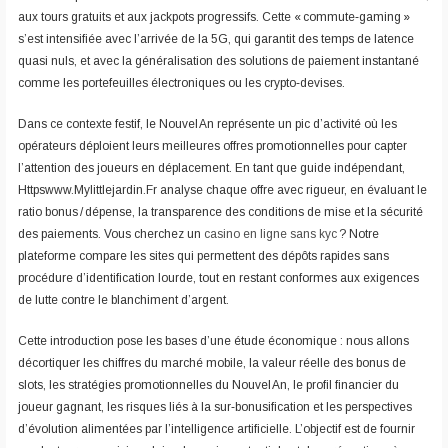
aux tours gratuits et aux jackpots progressifs. Cette « commute‑gaming »
s’est intensifiée avec l’arrivée de la 5G, qui garantit des temps de latence
quasi nuls, et avec la généralisation des solutions de paiement instantané
comme les portefeuilles électroniques ou les crypto‑devises.
Dans ce contexte festif, le Nouvel An représente un pic d’activité où les
opérateurs déploient leurs meilleures offres promotionnelles pour capter
l’attention des joueurs en déplacement. En tant que guide indépendant,
Httpswww.Mylittlejardin.Fr analyse chaque offre avec rigueur, en évaluant le
ratio bonus / dépense, la transparence des conditions de mise et la sécurité
des paiements. Vous cherchez un
casino en ligne sans kyc
? Notre
plateforme compare les sites qui permettent des dépôts rapides sans
procédure d’identification lourde, tout en restant conformes aux exigences
de lutte contre le blanchiment d’argent.
Cette introduction pose les bases d’une étude économique : nous allons
décortiquer les chiffres du marché mobile, la valeur réelle des bonus de
slots, les stratégies promotionnelles du Nouvel An, le profil financier du
joueur gagnant, les risques liés à la sur‑bonusification et les perspectives
d’évolution alimentées par l’intelligence artificielle. L’objectif est de fournir