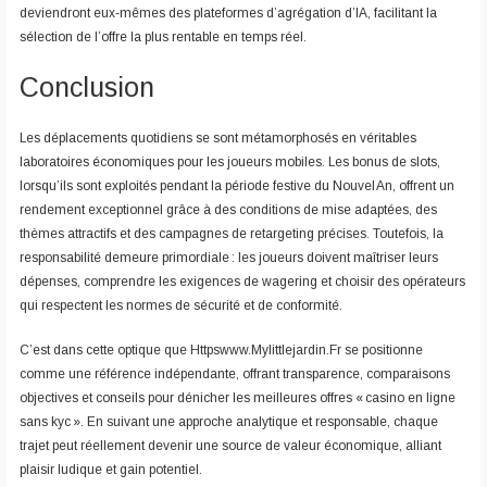
deviendront eux‑mêmes des plateformes d’agrégation d’IA, facilitant la
sélection de l’offre la plus rentable en temps réel.
Conclusion
Les déplacements quotidiens se sont métamorphosés en véritables
laboratoires économiques pour les joueurs mobiles. Les bonus de slots,
lorsqu’ils sont exploités pendant la période festive du Nouvel An, offrent un
rendement exceptionnel grâce à des conditions de mise adaptées, des
thèmes attractifs et des campagnes de retargeting précises. Toutefois, la
responsabilité demeure primordiale : les joueurs doivent maîtriser leurs
dépenses, comprendre les exigences de wagering et choisir des opérateurs
qui respectent les normes de sécurité et de conformité.
C’est dans cette optique que Httpswww.Mylittlejardin.Fr se positionne
comme une référence indépendante, offrant transparence, comparaisons
objectives et conseils pour dénicher les meilleures offres « casino en ligne
sans kyc ». En suivant une approche analytique et responsable, chaque
trajet peut réellement devenir une source de valeur économique, alliant
plaisir ludique et gain potentiel.