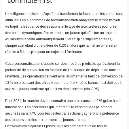
“commute‑first”
L’intelligence artificielle s’apprête à transformer la façon dont les bonus sont
attribués. Les algorithmes de recommandation analysent le temps moyen
de trajet, la fréquence des sessions et le type de jeux préférés pour créer
des bonus dynamiques. Par exemple, un joueur qui effectue un trajet de
45 minutes recevra automatiquement 15 free spins supplémentaires,
chaque spin étant d’une valeur de 0,20 €, alors que la même offre serait
réduite à 5 free spins pour un trajet de 10 minutes.
Cette personnalisation s’appuie sur des modèles prédictifs qui évaluent la
probabilité de conversion en fonction de l’historique de dépôt et du taux de
rétention. Les opérateurs peuvent ainsi augmenter le taux de conversion de
18 % en proposant des offres « commute‑first », où le bonus n’est débloqué
que si le joueur confirme qu’il est en déplacement (via GPS).
Post‑2024, le marché devrait connaître une croissance de 9 % grâce à ces
innovations. Les opérateurs qui intègrent l’IA et offrent des paiements
sécurisés sans KYC pour les petites transactions gagneront la préférence
des joueurs mobiles, notamment les jeunes urbains.
Httpswww.Mylittlejardin.Fr prévoit que les comparateurs de bonus