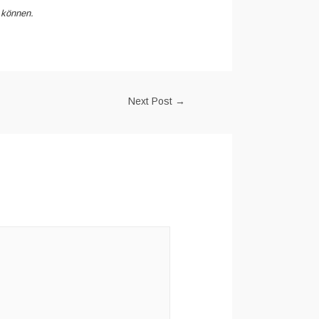
n können.
Next Post
→