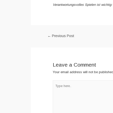
Verantwortungsvolles Spielen ist wichtig:
Post
←
Previous Post
navigation
Leave a Comment
Your email address will not be published
Type
here..