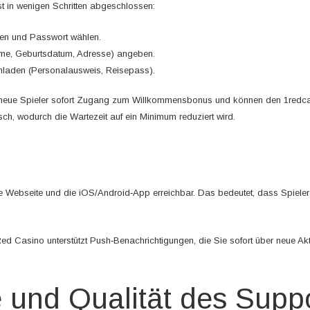
 in wenigen Schritten abgeschlossen:
en und Passwort wählen.
me, Geburtsdatum, Adresse) angeben.
hladen (Personalausweis, Reisepass).
ten neue Spieler sofort Zugang zum Willkommensbonus und können den 1redca
h, wodurch die Wartezeit auf ein Minimum reduziert wird.
 Webseite und die iOS/Android‑App erreichbar. Das bedeutet, dass Spieler j
d Casino unterstützt Push‑Benachrichtigungen, die Sie sofort über neue A
 und Qualität des Supp