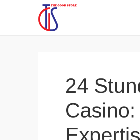
24 Stun
Casino: 
Experti