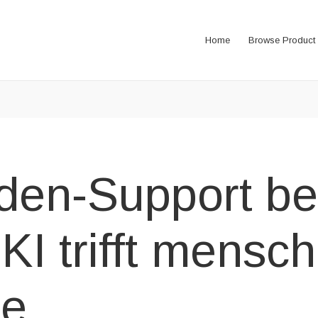
Home
Browse Product
den‑Support be
KI trifft mensch
se