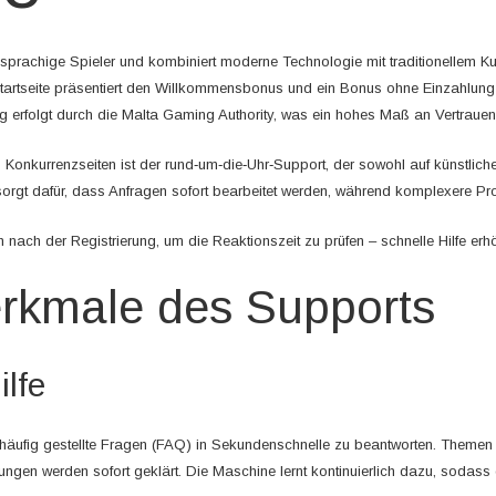
hsprachige Spieler und kombiniert moderne Technologie mit traditionellem K
e Startseite präsentiert den Willkommensbonus und ein Bonus ohne Einzahlung
ng erfolgt durch die Malta Gaming Authority, was ein hohes Maß an Vertrauen 
Konkurrenzseiten ist der rund‑um‑die‑Uhr‑Support, der sowohl auf künstlicher
t sorgt dafür, dass Anfragen sofort bearbeitet werden, während komplexere 
 nach der Registrierung, um die Reaktionszeit zu prüfen – schnelle Hilfe er
rkmale des Supports
ilfe
 häufig gestellte Fragen (FAQ) in Sekundenschnelle zu beantworten. Themen w
en werden sofort geklärt. Die Maschine lernt kontinuierlich dazu, sodass 