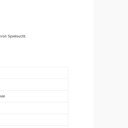
 von Spielsucht.
men