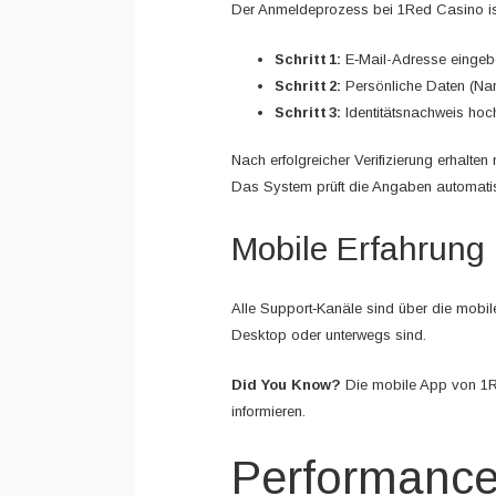
Der Anmeldeprozess bei 1Red Casino ist
Schritt 1:
E‑Mail-Adresse eingeb
Schritt 2:
Persönliche Daten (Na
Schritt 3:
Identitätsnachweis hoc
Nach erfolgreicher Verifizierung erhal
Das System prüft die Angaben automatisc
Mobile Erfahrung
Alle Support‑Kanäle sind über die mobile
Desktop oder unterwegs sind.
Did You Know?
Die mobile App von 1Re
informieren.
Performance