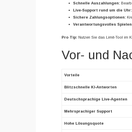
Schnelle Auszahlungen:
Bearbe
Live‑Support rund um die Uhr:
Sichere Zahlungsoptionen:
Kre
Verantwortungsvolles Spielen
Pro Tip:
Nutzen Sie das Limit‑Tool im K
Vor- und Nac
Vorteile
Blitzschnelle KI‑Antworten
Deutschsprachige Live‑Agenten
Mehrsprachiger Support
Hohe Lösungsquote