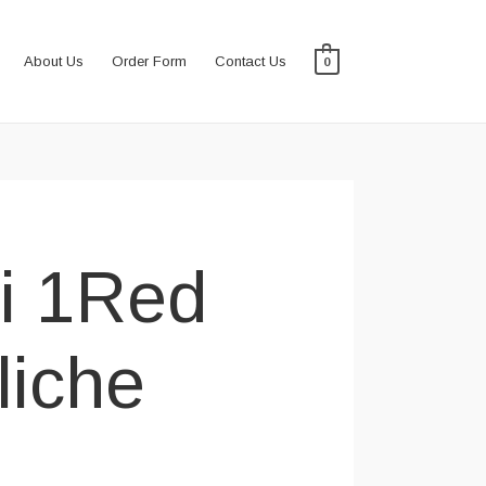
About Us
Order Form
Contact Us
0
i 1Red
liche