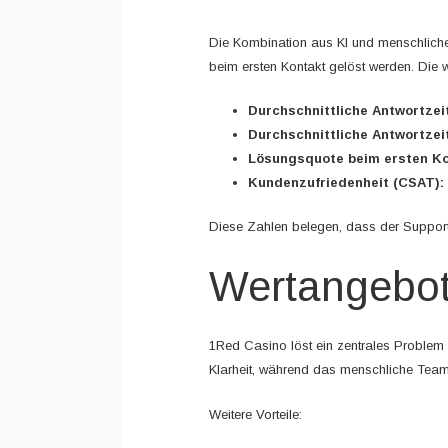
Die Kombination aus KI und menschlichen
beim ersten Kontakt gelöst werden. Die 
Durchschnittliche Antwortzeit
Durchschnittliche Antwortzei
Lösungsquote beim ersten Ko
Kundenzufriedenheit (CSAT):
Diese Zahlen belegen, dass der Support n
Wertangebot 
1Red Casino löst ein zentrales Problem v
Klarheit, während das menschliche Team b
Weitere Vorteile: