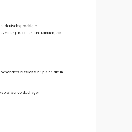
aus deutschsprachigen
eit liegt bei unter fünf Minuten, ein
sonders nützlich für Spieler, die in
spiel bei verdächtigen