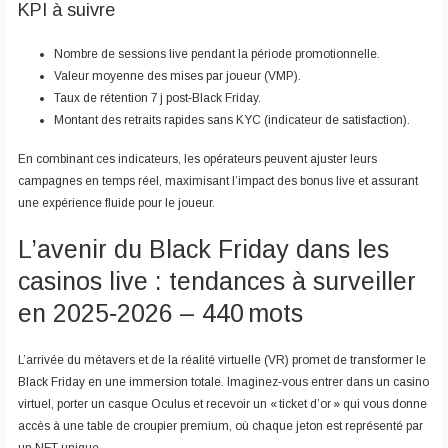
KPI à suivre
Nombre de sessions live pendant la période promotionnelle.
Valeur moyenne des mises par joueur (VMP).
Taux de rétention 7 j post‑Black Friday.
Montant des retraits rapides sans KYC (indicateur de satisfaction).
En combinant ces indicateurs, les opérateurs peuvent ajuster leurs
campagnes en temps réel, maximisant l’impact des bonus live et assurant
une expérience fluide pour le joueur.
L’avenir du Black Friday dans les
casinos live : tendances à surveiller
en 2025‑2026 – 440 mots
L’arrivée du métavers et de la réalité virtuelle (VR) promet de transformer le
Black Friday en une immersion totale. Imaginez‑vous entrer dans un casino
virtuel, porter un casque Oculus et recevoir un « ticket d’or » qui vous donne
accès à une table de croupier premium, où chaque jeton est représenté par