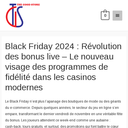
Main
0
Menu
Black Friday 2024 : Révolution
des bonus live – Le nouveau
visage des programmes de
fidélité dans les casinos
modernes
Le Black Friday n’est plus l’apanage des boutiques de mode ou des géants
du e‑commerce. Depuis quelques années, le secteur du jeu en ligne s’en
empare, transformant le dernier vendredi de novembre en une véritable fête
du bonus. Les joueurs attendent ce week‑end comme une aubaine :
cash‑back, tours gratuits, et surtout, des promotions qui font battre le cœur