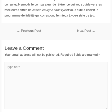
consultez Henoo.fr, le comparateur de référence qui vous guide vers les
meilleures offres de
casino en ligne sans kyc
et vous aide à choisir le
programme de fidélité qui correspond le mieux à votre style de jeu.
Post
←
Previous Post
Next Post
→
navigation
Leave a Comment
Your email address will not be published.
Required fields are marked
*
Type
here..