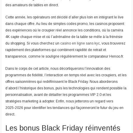
des amateurs de tables en direct.
Cette année, les opérateurs ont décidé d’aller plus loin en intégrant le live
dans chaque offre. Au lieu de simples codes promo, les casinos proposent
des expériences où le croupier réel annonce les conditions, où la caméra
4K capte chaque mise et où l’adrénaline de la table se mêle à la frénésie
du shopping. Si vous cherchez un
casino en ligne sans kyc
, vous trouverez
rapidement des plateformes qui combinent rapidité de retrait et
transparence, comme le souligne régulièrement le comparateur Henoo.fr.
Dans le corps de cet article, nous décortiquerons l’innovation des
programmes de fidélité, l’interaction en temps réel avec les croupiers, et les
offres saisonnières qui redéfinissent le Black Friday. Nous aborderons
d’abord l’historique des bonus, puis les technologies qui rendent possible la
personnalisation, avant de détailler les programmes VIP 2.0 et les
stratégies marketing à adopter. Enfin, nous jetterons un regard vers
2025‑2026 pour identifier les tendances qui façonneront le futur du jeu en
direct.
Les bonus Black Friday réinventés