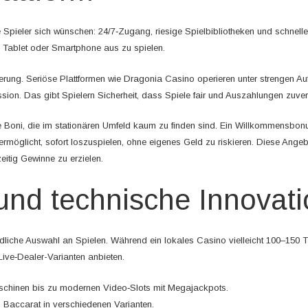
e Spieler sich wünschen: 24/7‑Zugang, riesige Spielbibliotheken und schnel
 Tablet oder Smartphone aus zu spielen.
zierung. Seriöse Plattformen wie Dragonia Casino operieren unter strengen 
on. Das gibt Spielern Sicherheit, dass Spiele fair und Auszahlungen zuver
ive Boni, die im stationären Umfeld kaum zu finden sind. Ein Willkommensbon
öglicht, sofort loszuspielen, ohne eigenes Geld zu riskieren. Diese Angebot
eitig Gewinne zu erzielen.
t und technische Innovat
ndliche Auswahl an Spielen. Während ein lokales Casino vielleicht 100–150 Tit
Live‑Dealer-Varianten anbieten.
schinen bis zu modernen Video‑Slots mit Megajackpots.
k, Baccarat in verschiedenen Varianten.