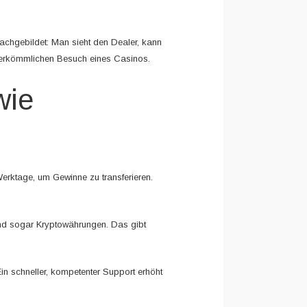
nachgebildet: Man sieht den Dealer, kann
m herkömmlichen Besuch eines Casinos.
wie
erktage, um Gewinne zu transferieren.
und sogar Kryptowährungen. Das gibt
Ein schneller, kompetenter Support erhöht