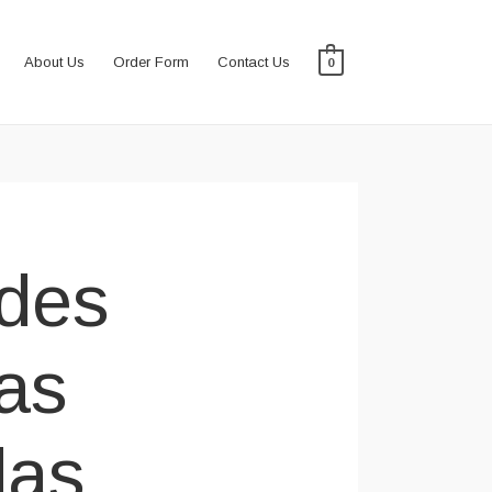
About Us
Order Form
Contact Us
0
 des
as
das