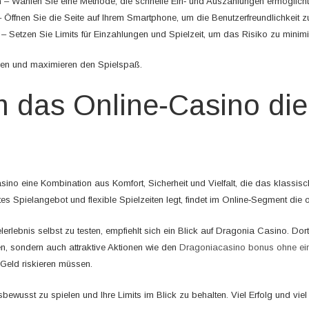
n
– Wählen Sie eine Methode, die schnelle Ein‑ und Auszahlungen ermöglicht
 Öffnen Sie die Seite auf Ihrem Smartphone, um die Benutzerfreundlichkeit zu
– Setzen Sie Limits für Einzahlungen und Spielzeit, um das Risiko zu minimi
iken und maximieren den Spielspaß.
m das Online‑Casino die
ino eine Kombination aus Komfort, Sicherheit und Vielfalt, die das klassi
tes Spielangebot und flexible Spielzeiten legt, findet im Online‑Segment die
lerlebnis selbst zu testen, empfiehlt sich ein Blick auf Dragonia Casino. Dor
en, sondern auch attraktive Aktionen wie den
Dragoniacasino bonus ohne ei
 Geld riskieren müssen.
ewusst zu spielen und Ihre Limits im Blick zu behalten. Viel Erfolg und vie