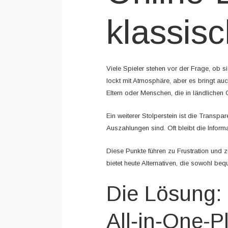
klassisc
Viele Spieler stehen vor der Frage, ob
lockt mit Atmosphäre, aber es bringt auc
Eltern oder Menschen, die in ländlichen
Ein weiterer Stolperstein ist die Transpa
Auszahlungen sind. Oft bleibt die Inform
Diese Punkte führen zu Frustration und z
bietet heute Alternativen, die sowohl be
Die Lösung:
All‑in‑One-P