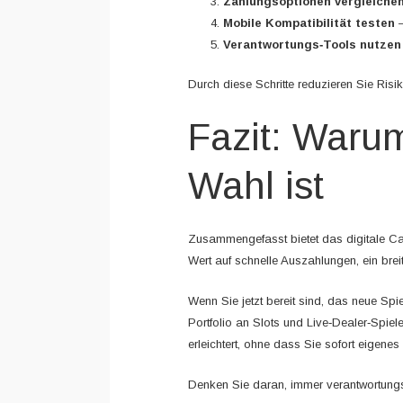
Zahlungsoptionen vergleiche
Mobile Kompatibilität testen
–
Verantwortungs‑Tools nutzen
Durch diese Schritte reduzieren Sie Ris
Fazit: Waru
Wahl ist
Zusammengefasst bietet das digitale Cas
Wert auf schnelle Auszahlungen, ein brei
Wenn Sie jetzt bereit sind, das neue Spie
Portfolio an Slots und Live‑Dealer‑Spiel
erleichtert, ohne dass Sie sofort eigenes
Denken Sie daran, immer verantwortungsb