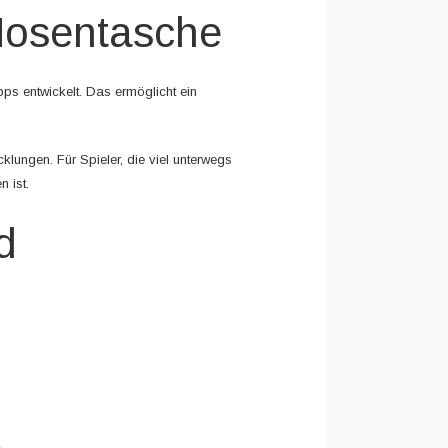
Hosentasche
ps entwickelt. Das ermöglicht ein
lungen. Für Spieler, die viel unterwegs
 ist.
d