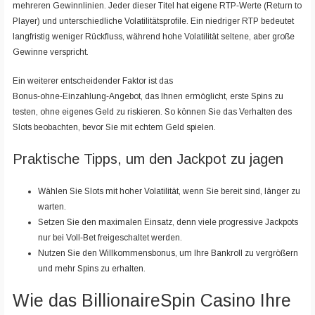
mehreren Gewinnlinien. Jeder dieser Titel hat eigene RTP‑Werte (Return to
Player) und unterschiedliche Volatilitätsprofile. Ein niedriger RTP bedeutet
langfristig weniger Rückfluss, während hohe Volatilität seltene, aber große
Gewinne verspricht.
Ein weiterer entscheidender Faktor ist das
Bonus‑ohne‑Einzahlung‑Angebot, das Ihnen ermöglicht, erste Spins zu
testen, ohne eigenes Geld zu riskieren. So können Sie das Verhalten des
Slots beobachten, bevor Sie mit echtem Geld spielen.
Praktische Tipps, um den Jackpot zu jagen
Wählen Sie Slots mit hoher Volatilität, wenn Sie bereit sind, länger zu
warten.
Setzen Sie den maximalen Einsatz, denn viele progressive Jackpots
nur bei Voll‑Bet freigeschaltet werden.
Nutzen Sie den Willkommensbonus, um Ihre Bankroll zu vergrößern
und mehr Spins zu erhalten.
Wie das BillionaireSpin Casino Ihre