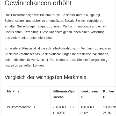
Gewinnchancen erhöht
Das Plattformdesign von BillionaireSpin Casino ist darauf ausgelegt,
Spieler schnell und sicher zu unterstützen. Sobald Sie sich registrieren,
erhalten Sie sofortigen Zugang zu einem Willkommensbonus und einem
Bonus ohne Einzahlung. Diese Angebote geben Ihnen einen Vorsprung,
den viele Konkurrenten nicht bieten.
Ein weiterer Pluspunkt ist die schnelle Auszahlung. Im Vergleich zu anderen
Anbietern verarbeitet das Casino Auszahlungen innerhalb von 24 Stunden,
sofern die Identität verifiziert ist. Das bedeutet, dass Sie Ihre Jackpoterfolge
fast sofort genießen können.
Vergleich der wichtigsten Merkmale
Merkmal
BillionaireSpin
Konkurrenz
Konkurr
Casino
A
B
Willkommensbonus
200 % bis 500 €
150 % bis
100 % bi
+ 100 FS
300 €
250 €