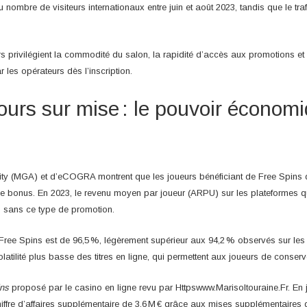
ombre de visiteurs internationaux entre juin et août 2023, tandis que le traf
s privilégient la commodité du salon, la rapidité d’accès aux promotions et
 les opérateurs dès l’inscription.
tours sur mise : le pouvoir économ
ity (MGA) et d’eCOGRA montrent que les joueurs bénéficiant de Free Spin
e bonus. En 2023, le revenu moyen par joueur (ARPU) sur les plateformes qui 
es sans ce type de promotion.
ee Spins est de 96,5 %, légèrement supérieur aux 94,2 % observés sur les
olatilité plus basse des titres en ligne, qui permettent aux joueurs de conser
ins
proposé par le casino en ligne revu par Httpswww.Marisoltouraine.Fr. En jui
 chiffre d’affaires supplémentaire de 3,6 M € grâce aux mises supplémentaires