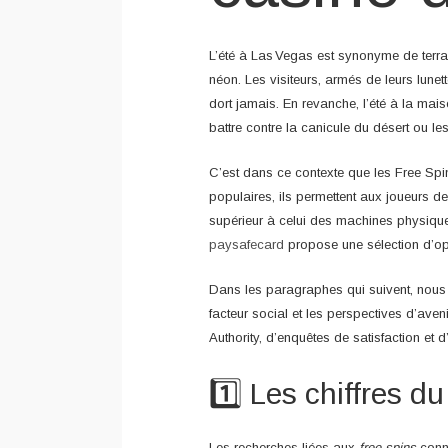
L’été à Las Vegas est synonyme de terras
néon. Les visiteurs, armés de leurs lunette
dort jamais. En revanche, l’été à la mais
battre contre la canicule du désert ou les 
C’est dans ce contexte que les Free Spins
populaires, ils permettent aux joueurs de
supérieur à celui des machines physiques
paysafecard
propose une sélection d’opé
Dans les paragraphes qui suivent, nous an
facteur social et les perspectives d’av
Authority, d’enquêtes de satisfaction et 
1️⃣ Les chiffres du
Les recherches liées aux
free spins
conna