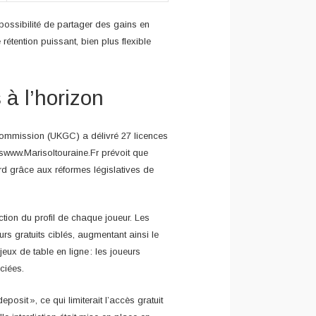
possibilité de partager des gains en
rétention puissant, bien plus flexible
 à l’horizon
Commission (UKGC) a délivré 27 licences
www.Marisoltouraine.Fr prévoit que
ard grâce aux réformes législatives de
ction du profil de chaque joueur. Les
rs gratuits ciblés, augmentant ainsi le
ux de table en ligne : les joueurs
ciées.
osit », ce qui limiterait l’accès gratuit