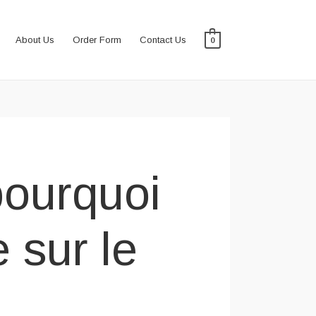
About Us
Order Form
Contact Us
0
pourquoi
e sur le