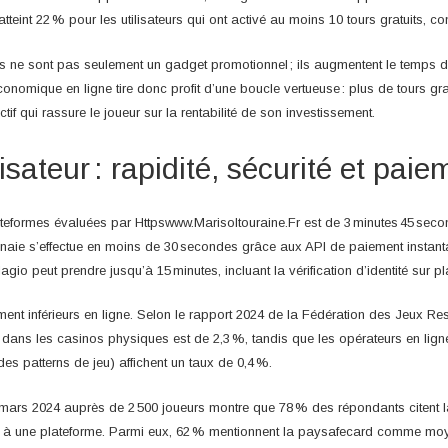
tteint 22 % pour les utilisateurs qui ont activé au moins 10 tours gratuits, c
ns ne sont pas seulement un gadget promotionnel ; ils augmentent le temps 
onomique en ligne tire donc profit d’une boucle vertueuse : plus de tours g
if qui rassure le joueur sur la rentabilité de son investissement.
lisateur : rapidité, sécurité et pai
teformes évaluées par Httpswww.Marisoltouraine.Fr est de 3 minutes 45 secon
aie s’effectue en moins de 30 secondes grâce aux API de paiement instanta
io peut prendre jusqu’à 15 minutes, incluant la vérification d’identité sur pl
ment inférieurs en ligne. Selon le rapport 2024 de la Fédération des Jeux R
 dans les casinos physiques est de 2,3 %, tandis que les opérateurs en ligne
s patterns de jeu) affichent un taux de 0,4 %.
ars 2024 auprès de 2 500 joueurs montre que 78 % des répondants citent la
es à une plateforme. Parmi eux, 62 % mentionnent la paysafecard comme moy