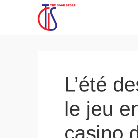
L’été de
le jeu e
casino 