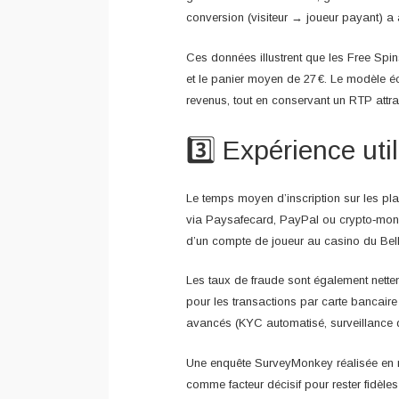
conversion (visiteur → joueur payant) a a
Ces données illustrent que les Free Spi
et le panier moyen de 27 €. Le modèle éc
revenus, tout en conservant un RTP attract
3️⃣ Expérience uti
Le temps moyen d’inscription sur les pla
via Paysafecard, PayPal ou crypto‑monn
d’un compte de joueur au casino du Bellag
Les taux de fraude sont également nette
pour les transactions par carte bancaire
avancés (KYC automatisé, surveillance de
Une enquête SurveyMonkey réalisée en m
comme facteur décisif pour rester fidèl