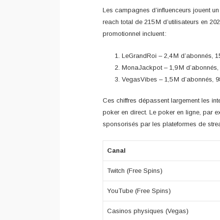
Les campagnes d’influenceurs jouent un 
reach total de 215 M d’utilisateurs en 2
promotionnel incluent :
LeGrandRoi – 2,4 M d’abonnés, 15
MonaJackpot – 1,9 M d’abonnés, 1
VegasVibes – 1,5 M d’abonnés, 98
Ces chiffres dépassent largement les int
poker en direct. Le poker en ligne, par
sponsorisés par les plateformes de stre
Canal
Twitch (Free Spins)
YouTube (Free Spins)
Casinos physiques (Vegas)