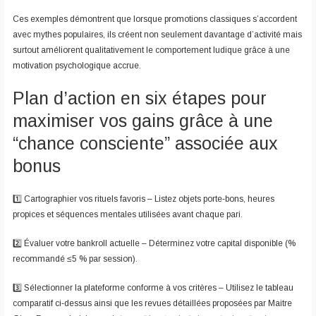
Ces exemples démontrent que lorsque promotions classiques s’accordent
avec mythes populaires, ils créent non seulement davantage d’activité mais
surtout améliorent qualitativement le comportement ludique grâce à une
motivation psychologique accrue.
Plan d’action en six étapes pour
maximiser vos gains grâce à une
“chance consciente” associée aux
bonus
1️⃣ Cartographier vos rituels favoris – Listez objets porte‑bons, heures
propices et séquences mentales utilisées avant chaque pari.
2️⃣ Évaluer votre bankroll actuelle – Déterminez votre capital disponible (%
recommandé ≤5 % par session).
3️⃣ Sélectionner la plateforme conforme à vos critères – Utilisez le tableau
comparatif ci‑dessus ainsi que les revues détaillées proposées par Maitre