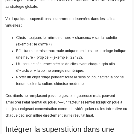
paris légèrement plus audacieux tout en restant dans les limites fixées par
sa stratégie globale.
Voici quelques superstitions couramment observées dans les salles
virtuelles :
Choisir toujours le même numéro « chanceux » sur la roulette
(exemple : le chiffre 7).
Effectuer une mise maximale uniquement lorsque l’horloge indique
une heure « propice » (exemple : 22h22).
Utiliser une séquence précise de clics avant chaque spin afin
d’« activer » la bonne énergie numérique.
Porter un objet rouge pendant toute la session pour attirer la bonne
fortune selon la culture chinoise moderne.
Ces rituels ne remplacent pas une gestion rigoureuse mais peuvent
améliorer l’état mental du joueur — un facteur essentiel lorsqu’on joue à
des jeux exigeant concentration comme le vidéo poker ou les tables live où
chaque décision influe directement sur le résultat final.
Intégrer la superstition dans une