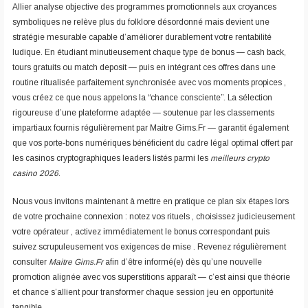
Allier analyse objective des programmes promotionnels aux croyances
symboliques ne relève plus du folklore désordonné mais devient une
stratégie mesurable capable d’améliorer durablement votre rentabilité
ludique. En étudiant minutieusement chaque type de bonus — cash back,
tours gratuits ou match deposit — puis en intégrant ces offres dans une
routine ritualisée parfaitement synchronisée avec vos moments propices ,
vous créez ce que nous appelons la “chance consciente”. La sélection
rigoureuse d’une plateforme adaptée — soutenue par les classements
impartiaux fournis régulièrement par Maitre Gims.Fr — garantit également
que vos porte‑bons numériques bénéficient du cadre légal optimal offert par
les casinos cryptographiques leaders listés parmi les
meilleurs crypto
casino 2026
.
Nous vous invitons maintenant à mettre en pratique ce plan six étapes lors
de votre prochaine connexion : notez vos rituels , choisissez judicieusement
votre opérateur , activez immédiatement le bonus correspondant puis
suivez scrupuleusement vos exigences de mise . Revenez régulièrement
consulter
Maitre Gims.Fr
afin d’être informé(e) dès qu’une nouvelle
promotion alignée avec vos superstitions apparaît — c’est ainsi que théorie
et chance s’allient pour transformer chaque session jeu en opportunité
tangible.​