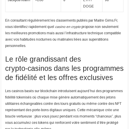
JackpotRealm
×200
8
ETH /
98
DOGE
En consultant régulièrement les classements publiés par Maitre Gims.Fr,
vous identifiez rapidement quel
casino en crypto
propose non seulement
les meilleures promotions mais aussi l’infrastructure technique compatible
avec vos habitudes nocturnes ou matinales liées aux superstitions
personnelles.
Le rôle grandissant des
crypto‑casinos dans les programmes
de fidélité et les offres exclusives
Les casinos basés sur blockchain introduisent aujourd’hui des programmes
fidélité tokenisés où chaque mise génère automatiquement des jetons
utilitaires échangeables contre des tours gratuits ou même contre des NFT
représentant des porte‑bons digitaux uniques. Cette mécanique crée une
boucle vertueuse : plus vous jouez pendant vos moments “chanceux”, plus
vous accumulez ces tokens qui renforcent votre sentiment d’être protégé