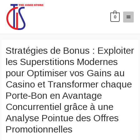
Main
0
Menu
Stratégies de Bonus : Exploiter
les Superstitions Modernes
pour Optimiser vos Gains au
Casino et Transformer chaque
Porte‑Bon en Avantage
Concurrentiel grâce à une
Analyse Pointue des Offres
Promotionnelles