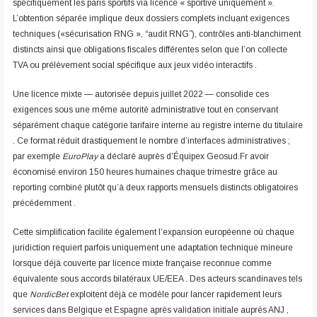
spécifiquement les paris sportifs via licence « sportive uniquement ».
L’obtention séparée implique deux dossiers complets incluant exigences
techniques («​sécurisation RNG », “audit RNG”), contrôles anti‑blanchiment
distincts ainsi que obligations fiscales différentes selon que l’on collecte
TVA ou prélèvement social spécifique aux jeux vidéo interactifs .
Une licence mixte — autorisée depuis juillet 2022 — consolide ces
exigences sous une même autorité administrative tout en conservant
séparément chaque catégorie tarifaire interne au registre interne du titulaire
. Ce format réduit drastiquement le nombre d’interfaces administratives ;
par exemple
EuroPlay
a déclaré auprès d’Équipex Geosud.Fr avoir
économisé environ 150 heures humaines chaque trimestre grâce au
reporting combiné plutôt qu’à deux rapports mensuels distincts obligatoires
précédemment .
Cette simplification facilite également l’expansion européenne où chaque
juridiction requiert parfois uniquement une adaptation technique mineure
lorsque déjà couverte par licence mixte française reconnue comme
équivalente sous accords bilatéraux UE/EEA . Des acteurs scandinaves tels
que
NordicBet
exploitent déjà ce modèle pour lancer rapidement leurs
services dans Belgique et Espagne après validation initiale auprès ANJ ,