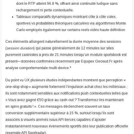
dont le RTP atteint 96.8 %, offrant ainsi continuité ludique sans
rechargement ni perte contextuelle.
Tableaux comparatifs dynamiques montrant côte à côte cotes
sportives vs probabilités théoriques calculées via algorithmes Monte
Carlo employés également sur certains reels vidéo haute définition.
Ces éléments allongent naturellement la durée moyenne des sessions
(
session duration
) qui passe généralement de 12 minutes sur sites
purement casinistes à près de 21 minutes lorsqu’un module sportsbook est
présent—données confirmées récemment par Equipex Geosud.Fr après
analyse comportementale multi‑device.*
Du point vu UX plusieurs études indépendantes montrent que perception «
one‑stop shop » augmente fortement l’impulsion achat chez les milléniaux ;
ils sont notamment sensibles aux notifications push contextuelles telles que
« Vous avez gagné €50 grâce au cash-out ? Transformez-les maintenant
en spins gratuits ! ». Ces messages déclenchent souvent un taux
conversion supplémentaire supérieur à 15 %, surtout lorsqu’ils sont
associés à visuels animés issus API tierces capables d’ajouter
instantanément nouveaux événements sportifs dès leur publication officielle
(exemple API Sportradar).