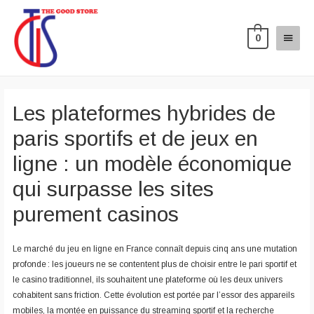
Main
0
Menu
Les plateformes hybrides de
paris sportifs et de jeux en
ligne : un modèle économique
qui surpasse les sites
purement casinos
Le marché du jeu en ligne en France connaît depuis cinq ans une mutation
profonde : les joueurs ne se contentent plus de choisir entre le pari sportif et
le casino traditionnel, ils souhaitent une plateforme où les deux univers
cohabitent sans friction. Cette évolution est portée par l’essor des appareils
mobiles, la montée en puissance du streaming sportif et la recherche