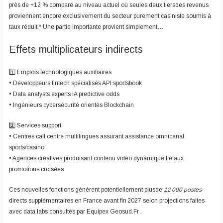
près de +12 % comparé au niveau actuel où seules deux tiersdes revenus
proviennent encore exclusivement du secteur purement casiniste soumis à
taux réduit.* Une partie importante provient simplement…
Effets multiplicateurs indirects
1️⃣ Emplois technologiques auxiliaires
• Développeurs fintech spécialisés API sportsbook
• Data analysts experts IA predictive odds
• Ingénieurs cybersécurité orientés Blockchain
2️⃣ Services support
• Centres call centre multilingues assurant assistance omnicanal
sports/casino
• Agences créatives produisant contenu vidéo dynamique lié aux
promotions croisées
Ces nouvelles fonctions génèrent potentiellement plusde
12 000 postes
directs supplémentaires en France avant fin 2027 selon projections faites
avec data labs consultés par Equipex Geosud.Fr .