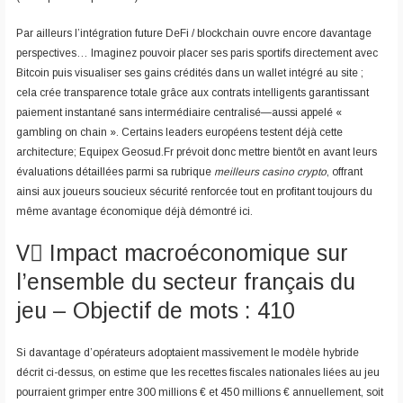
Par ailleurs l’intégration future DeFi / blockchain ouvre encore davantage
perspectives… Imaginez pouvoir placer ses paris sportifs directement avec
Bitcoin puis visualiser ses gains crédités dans un wallet intégré au site ;
cela crée transparence totale grâce aux contrats intelligents garantissant
paiement instantané sans intermédiaire centralisé—aussi appelé «
gambling on chain ». Certains leaders européens testent déjà cette
architecture; Equipex Geosud.Fr prévoit donc mettre bientôt en avant leurs
évaluations détaillées parmi sa rubrique
meilleurs casino crypto
, offrant
ainsi aux joueurs soucieux sécurité renforcée tout en profitant toujours du
même avantage économique déjà démontré ici.
V️⃣ Impact macroéconomique sur
l’ensemble du secteur français du
jeu – Objectif de mots : 410
Si davantage d’opérateurs adoptaient massivement le modèle hybride
décrit ci-dessus, on estime que les recettes fiscales nationales liées au jeu
pourraient grimper entre 300 millions € et 450 millions € annuellement, soit