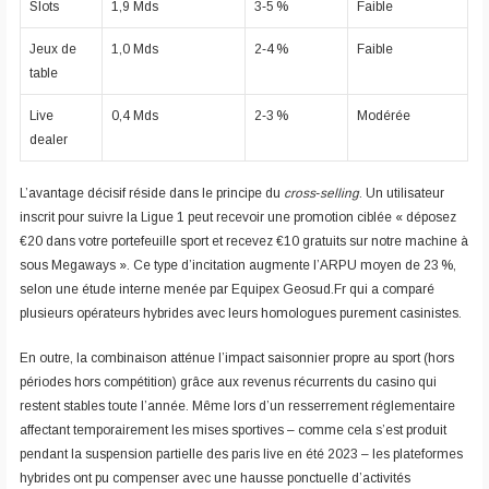
Slots
1,9 Mds
3‑5 %
Faible
Jeux de
1,0 Mds
2‑4 %
Faible
table
Live
0,4 Mds
2‑3 %
Modérée
dealer
L’avantage décisif réside dans le principe du
cross‑selling
. Un utilisateur
inscrit pour suivre la Ligue 1 peut recevoir une promotion ciblée « déposez
€20 dans votre portefeuille sport et recevez €10 gratuits sur notre machine à
sous Megaways ». Ce type d’incitation augmente l’ARPU moyen de 23 %,
selon une étude interne menée par Equipex Geosud.Fr qui a comparé
plusieurs opérateurs hybrides avec leurs homologues purement casinistes.
En outre, la combinaison atténue l’impact saisonnier propre au sport (hors
périodes hors compétition) grâce aux revenus récurrents du casino qui
restent stables toute l’année. Même lors d’un resserrement réglementaire
affectant temporairement les mises sportives – comme cela s’est produit
pendant la suspension partielle des paris live en été 2023 – les plateformes
hybrides ont pu compenser avec une hausse ponctuelle d’activités