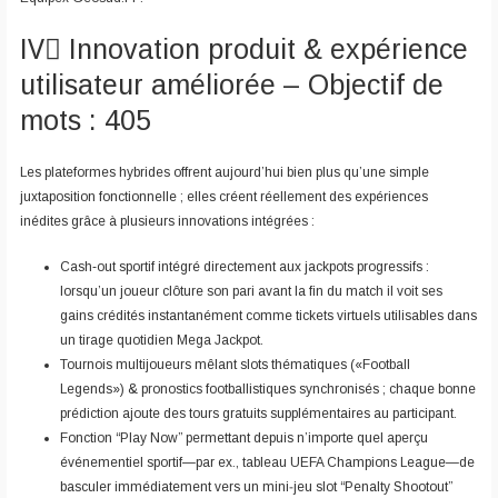
IV️⃣ Innovation produit & expérience
utilisateur améliorée – Objectif de
mots : 405
Les plateformes hybrides offrent aujourd’hui bien plus qu’une simple
juxtaposition fonctionnelle ; elles créent réellement des expériences
inédites grâce à plusieurs innovations intégrées :
Cash‑out sportif intégré directement aux jackpots progressifs :
lorsqu’un joueur clôture son pari avant la fin du match il voit ses
gains crédités instantanément comme tickets virtuels utilisables dans
un tirage quotidien Mega Jackpot.
Tournois multijoueurs mêlant slots thématiques («Football
Legends») & pronostics footballistiques synchronisés ; chaque bonne
prédiction ajoute des tours gratuits supplémentaires au participant.
Fonction “Play Now” permettant depuis n’importe quel aperçu
événementiel sportif—par ex., tableau UEFA Champions League—de
basculer immédiatement vers un mini‐jeu slot “Penalty Shootout”