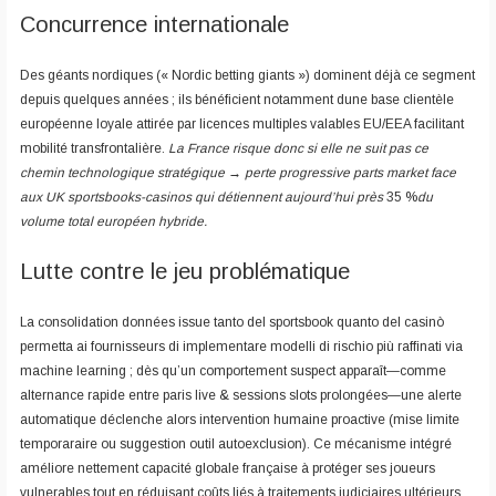
Concurrence internationale
Des géants nordiques (« Nordic betting giants ») dominent déjà ce segment
depuis quelques années ; ils bénéficient notamment dune base clientèle
européenne loyale attirée par licences multiples valables EU/EEA facilitant
mobilité transfrontalière.
La France risque donc si elle ne suit pas ce
chemin technologique stratégique → perte progressive parts market face
aux UK sportsbooks-casinos qui détiennent aujourd’hui près
35 %
du
volume total européen hybride.
Lutte contre le jeu problématique
La consolidation données issue tanto del sportsbook quanto del casinò
permetta ai fournisseurs di implementare modelli di rischio più raffinati via
machine learning ; dès qu’un comportement suspect apparaît—comme
alternance rapide entre paris live & sessions slots prolongées—une alerte
automatique déclenche alors intervention humaine proactive (mise limite
temporaraire ou suggestion outil autoexclusion). Ce mécanisme intégré
améliore nettement capacité globale française à protéger ses joueurs
vulnerables tout en réduisant coûts liés à traitements judiciaires ultérieurs.