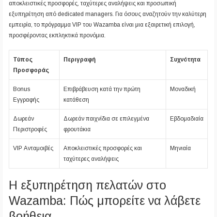
αποκλειστικές προσφορές, ταχύτερες αναλήψεις και προσωπική
εξυπηρέτηση από dedicated managers. Για όσους αναζητούν την καλύτερη
εμπειρία, το πρόγραμμα VIP του Wazamba είναι μια εξαιρετική επιλογή,
προσφέροντας εκπληκτικά προνόμια.
Τύπος
Περιγραφή
Συχνότητα
Προσφοράς
Bonus
Επιβράβευση κατά την πρώτη
Μοναδική
Εγγραφής
κατάθεση
Δωρεάν
Δωρεάν παιχνίδια σε επιλεγμένα
Εβδομαδιαία
Περιστροφές
φρουτάκια
VIP Ανταμοιβές
Αποκλειστικές προσφορές και
Μηνιαία
ταχύτερες αναλήψεις
Η εξυπηρέτηση πελατών στο
Wazamba: Πώς μπορείτε να λάβετε
βοήθεια