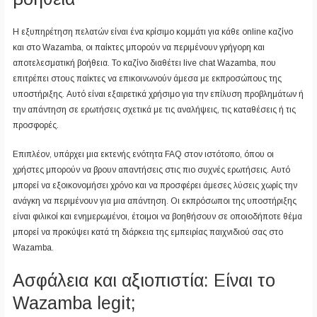
Η εξυπηρέτηση πελατών είναι ένα κρίσιμο κομμάτι για κάθε online καζίνο
και στο Wazamba, οι παίκτες μπορούν να περιμένουν γρήγορη και
αποτελεσματική βοήθεια. Το καζίνο διαθέτει live chat Wazamba, που
επιτρέπει στους παίκτες να επικοινωνούν άμεσα με εκπροσώπους της
υποστήριξης. Αυτό είναι εξαιρετικά χρήσιμο για την επίλυση προβλημάτων ή
την απάντηση σε ερωτήσεις σχετικά με τις αναλήψεις, τις καταθέσεις ή τις
προσφορές.
Επιπλέον, υπάρχει μια εκτενής ενότητα FAQ στον ιστότοπο, όπου οι
χρήστες μπορούν να βρουν απαντήσεις στις πιο συχνές ερωτήσεις. Αυτό
μπορεί να εξοικονομήσει χρόνο και να προσφέρει άμεσες λύσεις χωρίς την
ανάγκη να περιμένουν για μια απάντηση. Οι εκπρόσωποι της υποστήριξης
είναι φιλικοί και ενημερωμένοι, έτοιμοι να βοηθήσουν σε οποιοδήποτε θέμα
μπορεί να προκύψει κατά τη διάρκεια της εμπειρίας παιχνιδιού σας στο
Wazamba.
Ασφάλεια και αξιοπιστία: Είναι το
Wazamba legit;