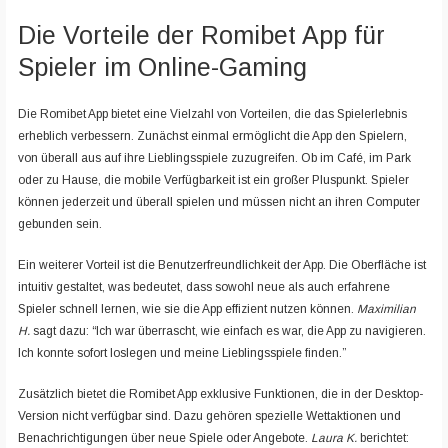
Die Vorteile der Romibet App für
Spieler im Online-Gaming
Die Romibet App bietet eine Vielzahl von Vorteilen, die das Spielerlebnis
erheblich verbessern. Zunächst einmal ermöglicht die App den Spielern,
von überall aus auf ihre Lieblingsspiele zuzugreifen. Ob im Café, im Park
oder zu Hause, die mobile Verfügbarkeit ist ein großer Pluspunkt. Spieler
können jederzeit und überall spielen und müssen nicht an ihren Computer
gebunden sein.
Ein weiterer Vorteil ist die Benutzerfreundlichkeit der App. Die Oberfläche ist
intuitiv gestaltet, was bedeutet, dass sowohl neue als auch erfahrene
Spieler schnell lernen, wie sie die App effizient nutzen können.
Maximilian
H.
sagt dazu: “Ich war überrascht, wie einfach es war, die App zu navigieren.
Ich konnte sofort loslegen und meine Lieblingsspiele finden.”
Zusätzlich bietet die Romibet App exklusive Funktionen, die in der Desktop-
Version nicht verfügbar sind. Dazu gehören spezielle Wettaktionen und
Benachrichtigungen über neue Spiele oder Angebote.
Laura K.
berichtet: