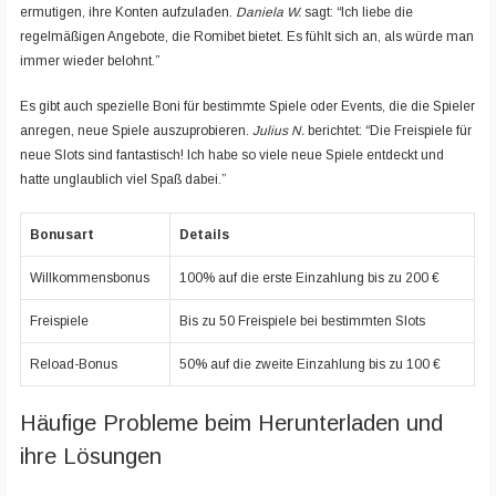
ermutigen, ihre Konten aufzuladen.
Daniela W.
sagt: “Ich liebe die
regelmäßigen Angebote, die Romibet bietet. Es fühlt sich an, als würde man
immer wieder belohnt.”
Es gibt auch spezielle Boni für bestimmte Spiele oder Events, die die Spieler
anregen, neue Spiele auszuprobieren.
Julius N.
berichtet: “Die Freispiele für
neue Slots sind fantastisch! Ich habe so viele neue Spiele entdeckt und
hatte unglaublich viel Spaß dabei.”
Bonusart
Details
Willkommensbonus
100% auf die erste Einzahlung bis zu 200 €
Freispiele
Bis zu 50 Freispiele bei bestimmten Slots
Reload-Bonus
50% auf die zweite Einzahlung bis zu 100 €
Häufige Probleme beim Herunterladen und
ihre Lösungen