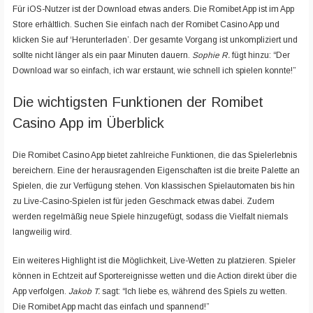
Für iOS-Nutzer ist der Download etwas anders. Die Romibet App ist im App
Store erhältlich. Suchen Sie einfach nach der Romibet Casino App und
klicken Sie auf ‘Herunterladen’. Der gesamte Vorgang ist unkompliziert und
sollte nicht länger als ein paar Minuten dauern.
Sophie R.
fügt hinzu: “Der
Download war so einfach, ich war erstaunt, wie schnell ich spielen konnte!”
Die wichtigsten Funktionen der Romibet
Casino App im Überblick
Die Romibet Casino App bietet zahlreiche Funktionen, die das Spielerlebnis
bereichern. Eine der herausragenden Eigenschaften ist die breite Palette an
Spielen, die zur Verfügung stehen. Von klassischen Spielautomaten bis hin
zu Live-Casino-Spielen ist für jeden Geschmack etwas dabei. Zudem
werden regelmäßig neue Spiele hinzugefügt, sodass die Vielfalt niemals
langweilig wird.
Ein weiteres Highlight ist die Möglichkeit, Live-Wetten zu platzieren. Spieler
können in Echtzeit auf Sportereignisse wetten und die Action direkt über die
App verfolgen.
Jakob T.
sagt: “Ich liebe es, während des Spiels zu wetten.
Die Romibet App macht das einfach und spannend!”