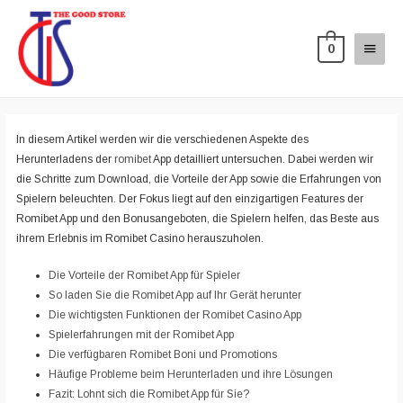
Main
0
Menu
In diesem Artikel werden wir die verschiedenen Aspekte des
Herunterladens der
romibet
App detailliert untersuchen. Dabei werden wir
die Schritte zum Download, die Vorteile der App sowie die Erfahrungen von
Spielern beleuchten. Der Fokus liegt auf den einzigartigen Features der
Romibet App und den Bonusangeboten, die Spielern helfen, das Beste aus
ihrem Erlebnis im Romibet Casino herauszuholen.
Die Vorteile der Romibet App für Spieler
So laden Sie die Romibet App auf Ihr Gerät herunter
Die wichtigsten Funktionen der Romibet Casino App
Spielerfahrungen mit der Romibet App
Die verfügbaren Romibet Boni und Promotions
Häufige Probleme beim Herunterladen und ihre Lösungen
Fazit: Lohnt sich die Romibet App für Sie?