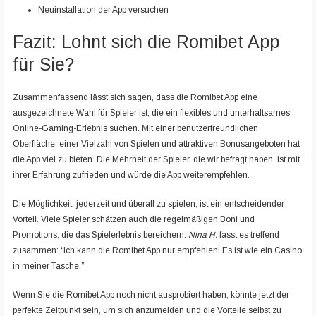
Neuinstallation der App versuchen
Fazit: Lohnt sich die Romibet App
für Sie?
Zusammenfassend lässt sich sagen, dass die Romibet App eine
ausgezeichnete Wahl für Spieler ist, die ein flexibles und unterhaltsames
Online-Gaming-Erlebnis suchen. Mit einer benutzerfreundlichen
Oberfläche, einer Vielzahl von Spielen und attraktiven Bonusangeboten hat
die App viel zu bieten. Die Mehrheit der Spieler, die wir befragt haben, ist mit
ihrer Erfahrung zufrieden und würde die App weiterempfehlen.
Die Möglichkeit, jederzeit und überall zu spielen, ist ein entscheidender
Vorteil. Viele Spieler schätzen auch die regelmäßigen Boni und
Promotions, die das Spielerlebnis bereichern.
Nina H.
fasst es treffend
zusammen: “Ich kann die Romibet App nur empfehlen! Es ist wie ein Casino
in meiner Tasche.”
Wenn Sie die Romibet App noch nicht ausprobiert haben, könnte jetzt der
perfekte Zeitpunkt sein, um sich anzumelden und die Vorteile selbst zu