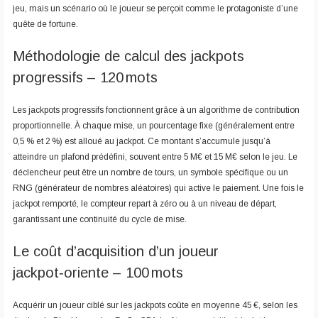
jeu, mais un scénario où le joueur se perçoit comme le protagoniste d’une
quête de fortune.
Méthodologie de calcul des jackpots
progressifs – 120 mots
Les jackpots progressifs fonctionnent grâce à un algorithme de contribution
proportionnelle. À chaque mise, un pourcentage fixe (généralement entre
0,5 % et 2 %) est alloué au jackpot. Ce montant s’accumule jusqu’à
atteindre un plafond prédéfini, souvent entre 5 M€ et 15 M€ selon le jeu. Le
déclencheur peut être un nombre de tours, un symbole spécifique ou un
RNG (générateur de nombres aléatoires) qui active le paiement. Une fois le
jackpot remporté, le compteur repart à zéro ou à un niveau de départ,
garantissant une continuité du cycle de mise.
Le coût d’acquisition d’un joueur
jackpot‑oriente – 100 mots
Acquérir un joueur ciblé sur les jackpots coûte en moyenne 45 €, selon les