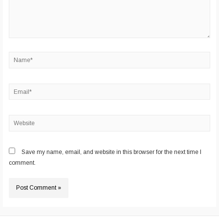
Name*
Email*
Website
Save my name, email, and website in this browser for the next time I
comment.