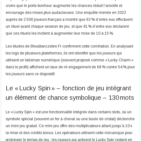
croire que le porte‑bonheur augmente les chances réduit l’anxiété et
encourage des mises plus audacieuses. Une enquête menée en 2022
auprès de 2 500 joueurs français a montré que 63 % d’entre eux effectuent
un rituel avant chaque session de jeu, et que 41 % d’entre eux déclarent
que ces rituels les incitent à augmenter leur mise de 10 à 15 %.
Les études de Bleublanczebre.Fr confirment cette corrélation. En analysant
les logs de plusieurs plateformes, ils ont identifié que les joueurs qui
utilisent un talisman numérique (souvent proposé comme « Lucky Charm »
dans le profil) affichent un taux de ré‑engagement de 68 % contre 54 % pour
les joueurs sans ce dispositif.
Le « Lucky Spin » – fonction de jeu intégrant
un élément de chance symbolique – 130 mots
Le « Lucky Spin » est une fonctionnalité intégrée dans certains slots, où un
symbole spécial (souvent un fer à cheval ou une boule de cristal) déclenche
un mini‑jeu gratuit. Ce mini‑jeu offre des multiplicateurs allant jusqu’à 10 x
la mise et des crédits bonus. Les opérateurs utilisent cette mécanique pour
prolonger le temps de jeu : les joueurs qui activent le Lucky Spin restent en