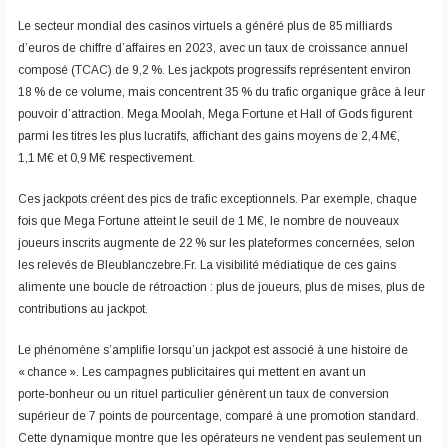
Le secteur mondial des casinos virtuels a généré plus de 85 milliards
d’euros de chiffre d’affaires en 2023, avec un taux de croissance annuel
composé (TCAC) de 9,2 %. Les jackpots progressifs représentent environ
18 % de ce volume, mais concentrent 35 % du trafic organique grâce à leur
pouvoir d’attraction. Mega Moolah, Mega Fortune et Hall of Gods figurent
parmi les titres les plus lucratifs, affichant des gains moyens de 2,4 M€,
1,1 M€ et 0,9 M€ respectivement.
Ces jackpots créent des pics de trafic exceptionnels. Par exemple, chaque
fois que Mega Fortune atteint le seuil de 1 M€, le nombre de nouveaux
joueurs inscrits augmente de 22 % sur les plateformes concernées, selon
les relevés de Bleublanczebre.Fr. La visibilité médiatique de ces gains
alimente une boucle de rétroaction : plus de joueurs, plus de mises, plus de
contributions au jackpot.
Le phénomène s’amplifie lorsqu’un jackpot est associé à une histoire de
« chance ». Les campagnes publicitaires qui mettent en avant un
porte‑bonheur ou un rituel particulier génèrent un taux de conversion
supérieur de 7 points de pourcentage, comparé à une promotion standard.
Cette dynamique montre que les opérateurs ne vendent pas seulement un