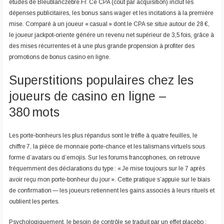
études de Bleublanczebre.Fr. Ce CPA (coût par acquisition) inclut les
dépenses publicitaires, les bonus sans wager et les incitations à la première
mise. Comparé à un joueur « casual » dont le CPA se situe autour de 28 €,
le joueur jackpot‑oriente génère un revenu net supérieur de 3,5 fois, grâce à
des mises récurrentes et à une plus grande propension à profiter des
promotions de bonus casino en ligne.
Superstitions populaires chez les
joueurs de casino en ligne –
380 mots
Les porte‑bonheurs les plus répandus sont le trèfle à quatre feuilles, le
chiffre 7, la pièce de monnaie porte‑chance et les talismans virtuels sous
forme d’avatars ou d’emojis. Sur les forums francophones, on retrouve
fréquemment des déclarations du type : « Je mise toujours sur le 7 après
avoir reçu mon porte‑bonheur du jour ». Cette pratique s’appuie sur le biais
de confirmation — les joueurs retiennent les gains associés à leurs rituels et
oublient les pertes.
Psychologiquement, le besoin de contrôle se traduit par un effet placebo :