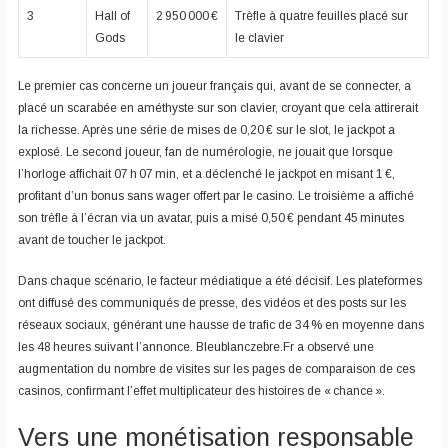
3
Hall of
2 950 000 €
Trèfle à quatre feuilles placé sur
Gods
le clavier
Le premier cas concerne un joueur français qui, avant de se connecter, a
placé un scarabée en améthyste sur son clavier, croyant que cela attirerait
la richesse. Après une série de mises de 0,20 € sur le slot, le jackpot a
explosé. Le second joueur, fan de numérologie, ne jouait que lorsque
l’horloge affichait 07 h 07 min, et a déclenché le jackpot en misant 1 €,
profitant d’un bonus sans wager offert par le casino. Le troisième a affiché
son trèfle à l’écran via un avatar, puis a misé 0,50 € pendant 45 minutes
avant de toucher le jackpot.
Dans chaque scénario, le facteur médiatique a été décisif. Les plateformes
ont diffusé des communiqués de presse, des vidéos et des posts sur les
réseaux sociaux, générant une hausse de trafic de 34 % en moyenne dans
les 48 heures suivant l’annonce. Bleublanczebre.Fr a observé une
augmentation du nombre de visites sur les pages de comparaison de ces
casinos, confirmant l’effet multiplicateur des histoires de « chance ».
Vers une monétisation responsable