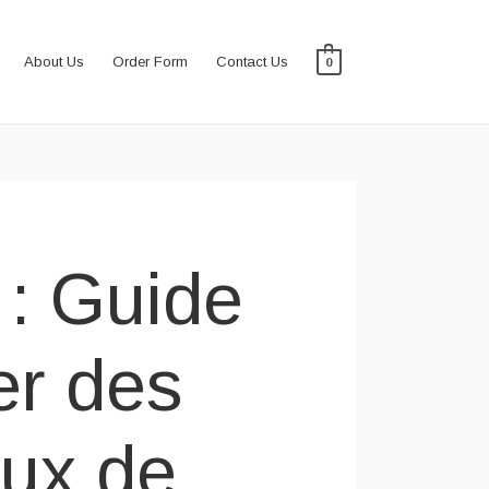
About Us
Order Form
Contact Us
0
 : Guide
er des
eux de