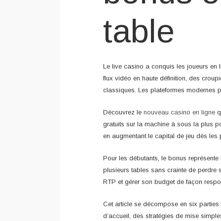
table
Le live casino a conquis les joueurs en
flux vidéo en haute définition, des crou
classiques. Les plateformes modernes per
Découvrez le
nouveau casino en ligne
qu
gratuits sur la machine à sous la plus p
en augmentant le capital de jeu dès les 
Pour les débutants, le bonus représente le 
plusieurs tables sans crainte de perdre s
RTP et gérer son budget de façon respo
Cet article se décompose en six parties 
d’accueil, des stratégies de mise simples,