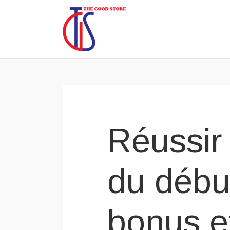
Réussir
du début
bonus e