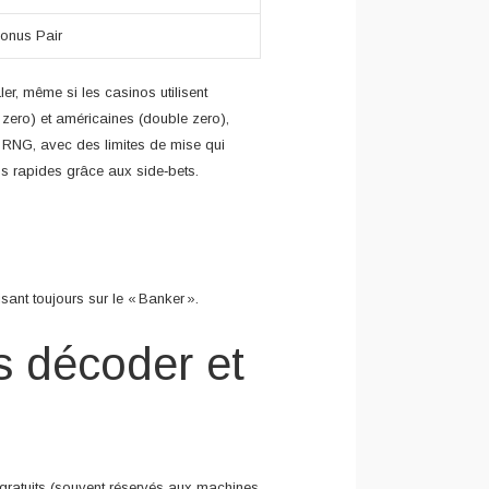
onus Pair
ler, même si les casinos utilisent
e zero) et américaines (double zero),
e RNG, avec des limites de mise qui
ns rapides grâce aux side‑bets.
sant toujours sur le « Banker ».
s décoder et
s gratuits (souvent réservés aux machines