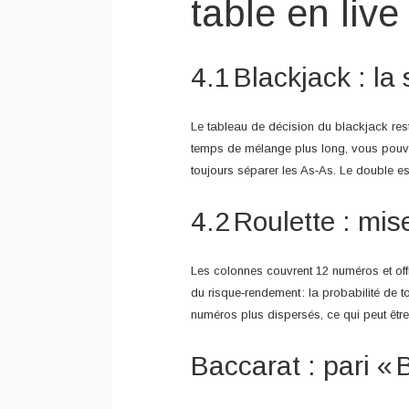
table en live
4.1 Blackjack : la
Le tableau de décision du blackjack reste
temps de mélange plus long, vous pouvez 
toujours séparer les As‑As. Le double es
4.2 Roulette : mis
Les colonnes couvrent 12 numéros et offr
du risque‑rendement : la probabilité de
numéros plus dispersés, ce qui peut être u
Baccarat : pari « 