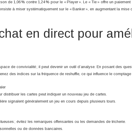
 de 1,06 % contre 1,24 % pour le « Player ». Le « Tie » offre un paiement d
 consiste à miser systématiquement sur le « Banker », en augmentant la mis
e chat en direct pour amé
space de convivialité ; il peut devenir un outil d’analyse. En posant des q
tenez des indices sur la fréquence de reshuffle, ce qui influence le comptag
aler
 distribuer les cartes peut indiquer un nouveau jeu de cartes.
ière signalent généralement un jeu en cours depuis plusieurs tours.
tueuses ; évitez les remarques offensantes ou les demandes de tricherie.
rsonnelles ou de données bancaires.