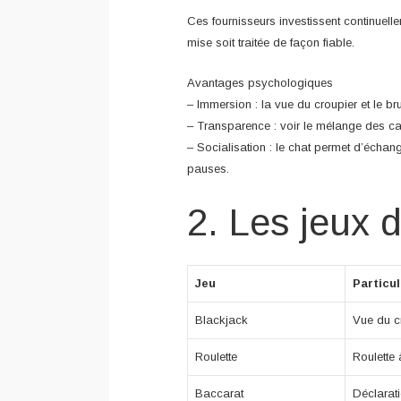
Ces fournisseurs investissent continuell
mise soit traitée de façon fiable.
Avantages psychologiques
– Immersion : la vue du croupier et le br
– Transparence : voir le mélange des cart
– Socialisation : le chat permet d’échan
pauses.
2. Les jeux d
Jeu
Particul
Blackjack
Vue du cr
Roulette
Roulette 
Baccarat
Déclarat